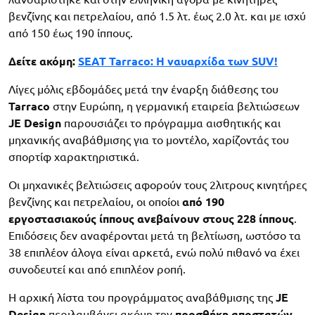
βενζίνης και πετρελαίου, από 1.5 λτ. έως 2.0 λτ. και με ισχύ
από 150 έως 190 ίππους.
Δείτε ακόμη:
SEAT Tarraco: Η ναυαρχίδα των SUV!
Λίγες μόλις εβδομάδες μετά την έναρξη διάθεσης του
Tarraco
στην Ευρώπη, η γερμανική εταιρεία βελτιώσεων
JE Design
παρουσιάζει το πρόγραμμα αισθητικής και
μηχανικής αναβάθμισης για το μοντέλο, χαρίζοντάς του
σπορτίφ χαρακτηριστικά.
Οι μηχανικές βελτιώσεις αφορούν τους 2λιτρους κινητήρες
βενζίνης και πετρελαίου, οι οποίοι
από 190
εργοστασιακούς ίππους ανεβαίνουν στους 228 ίππους
.
Επιδόσεις δεν αναφέρονται μετά τη βελτίωση, ωστόσο τα
38 επιπλέον άλογα είναι αρκετά, ενώ πολύ πιθανό να έχει
συνοδευτεί και από επιπλέον ροπή.
Η αρχική λίστα του προγράμματος αναβάθμισης της
JE
Design
περιλαμβάνει ακόμη την
προσθήκη αποστατών