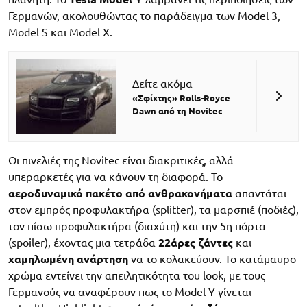
Γερμανών, ακολουθώντας το παράδειγμα των Model 3,
Model S και Model X.
Δείτε ακόμα
«Σφίχτης» Rolls-Royce
Dawn από τη Novitec
Οι πινελιές της Novitec είναι διακριτικές, αλλά
υπεραρκετές για να κάνουν τη διαφορά. Το
αεροδυναμικό πακέτο από ανθρακονήματα
απαντάται
στον εμπρός προφυλακτήρα (splitter), τα μαρσπιέ (ποδιές),
τον πίσω προφυλακτήρα (διαχύτη) και την 5η πόρτα
(spoiler), έχοντας μια τετράδα
22άρες ζάντες
και
χαμηλωμένη ανάρτηση
να το κολακεύουν. Το κατάμαυρο
χρώμα εντείνει την απειλητικότητα του look, με τους
Γερμανούς να αναφέρουν πως το Model Y γίνεται