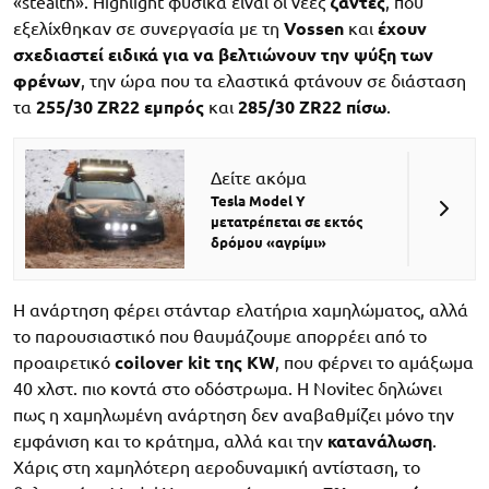
«stealth». Highlight φυσικά είναι οι νέες
ζάντες
, που
εξελίχθηκαν σε συνεργασία με τη
Vossen
και
έχουν
σχεδιαστεί ειδικά για να βελτιώνουν την ψύξη των
φρένων
, την ώρα που τα ελαστικά φτάνουν σε διάσταση
τα
255/30 ZR22 εμπρός
και
285/30 ZR22 πίσω
.
Δείτε ακόμα
Tesla Model Y
μετατρέπεται σε εκτός
δρόμου «αγρίμι»
H ανάρτηση φέρει στάνταρ ελατήρια χαμηλώματος, αλλά
το παρουσιαστικό που θαυμάζουμε απορρέει από το
προαιρετικό
coilover kit της KW
, που φέρνει το αμάξωμα
40 χλστ. πιο κοντά στο οδόστρωμα. Η Novitec δηλώνει
πως η χαμηλωμένη ανάρτηση δεν αναβαθμίζει μόνο την
εμφάνιση και το κράτημα, αλλά και την
κατανάλωση
.
Χάρις στη χαμηλότερη αεροδυναμική αντίσταση, το