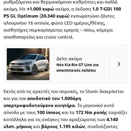
ρυθμιζόμενοι και θερμαινόμενοι καθρέπτες και πολλά
ακόμη. Με
+1.000 ευρώ
ακόμα, η έκδοση
1.0 T-GDi 100
PS GL Optimum
(
20.340 ευρώ
) ενσωματώνει ζάντες
αλουμινίου 16 ιντσών, φώτα LED ημέρας/θέσης,
αισθητήρες παρκαρίσματος εμπρός – πίσω, κάμερα
οπισθοπορείας και cruise control.
Δείτε ακόμα
Νέο Kia Rio GT Line για
απαιτητικούς πελάτες
Εκτός από τις αρκετές του παροχές, το Stonic διακρίνεται
και για τον
αποδοτικό του 1.000άρη
υπερτροφοδοτούμενο κινητήρα
. Το μηχανικό αυτό
σύνολο με τους
100 ίππους
και τα
172 Nm ροπής
ταιριάζει
κατάλληλα για τις ανάγκες του αμαξώματος των
4.140
χλστ. μήκους
και
βάρους 1.195 κιλών
, συνδυάζοντας