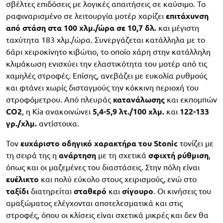
σβέλτες επιδόσεις με λογικές απαιτήσεις σε καύσιμο. Το
ραφιναρισμένο σε λειτουργία μοτέρ χαρίζει
επιτάχυνση
από στάση στα 100 χλμ./ώρα σε 10,7 δλ.
και μέγιστη
ταχύτητα 183 χλμ./ώρα. Συνεργάζεται κατάλληλα με το
6άρι χειροκίνητο κιβώτιο, το οποίο χάρη στην κατάλληλη
κλιμάκωση ενισχύει την ελαστικότητα του μοτέρ από τις
χαμηλές στροφές. Επίσης, ανεβάζει με ευκολία ρυθμούς
και φτάνει χωρίς δισταγμούς την κόκκινη περιοχή του
στροφόμετρου. Από πλευράς
κατανάλωσης
και εκπομπών
CO2
, η Kia ανακοινώνει
5,4-5,9 λτ./100 χλμ.
και
122-133
γρ./χλμ.
αντίστοιχα.
Τον
ευχάριστο οδηγικό χαρακτήρα του Stonic
τονίζει με
τη σειρά της η
ανάρτηση
με τη σχετικά
σφιχτή ρύθμιση
,
όπως και οι μαζεμένες του διαστάσεις. Στην πόλη είναι
ευέλικτο
και πολύ εύκολο στους χειρισμούς, ενώ στο
ταξίδι
διατηρείται
σταθερό
και
σίγουρο
. Οι κινήσεις του
αμαξώματος ελέγχονται αποτελεσματικά και στις
στροφές, όπου οι κλίσεις είναι σχετικά μικρές και δεν θα