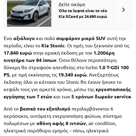
Δείτε ακόμα
Όλα τα λεφτά είναι το νέο
Kia XCeed με 24.690 ευρώ
Ένα
αξιόλογο
και πολύ
συμφέρον μικρό SUV
αυτή την
περίοδο, είναι το
Kia Stonic
. Οι τιμές του ξεκινούν από τις
17.840 ευρώ
στην αρχική έκδοση με τον
1.200άρη
κινητήρα των 84 ίππων
. Όσοι θέλουν περισσότερη
δύναμη θα στραφούν απευθείας στο turbo
1.0 T-GDi 100
PS
, με τιμή εκκίνησης τις
19.340 ευρώ
. Ανεξαρτήτως
έκδοσης όλοι οι κάτοχοι του Stonic θα έχουν ήσυχο το
κεφάλι τους για αρκετά χρόνια, μέσω της
εργοστασιακής
εγγύησης των 7 ετών
και των
5 χρόνων δωρεάν service
.
Από το
βασικό του εξοπλισμό
περιλαμβάνονται 6
αερόσακοι, αυτόματη ενεργοποίηση φώτων, σύστημα
πολυμέσων με
οθόνη αφής 8 ιντσών
, air condition,
ηλεκτρικά παράθυρα εμπρός – πίσω, ηλεκτρικά