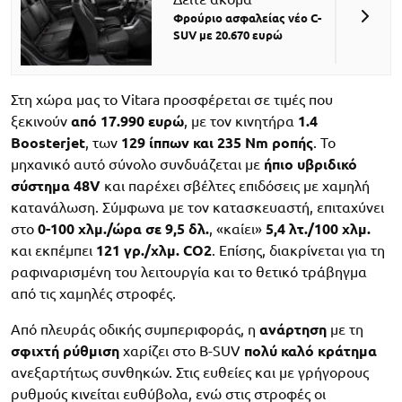
Φρούριο ασφαλείας νέο C-
SUV με 20.670 ευρώ
Στη χώρα μας το Vitara προσφέρεται σε τιμές που
ξεκινούν
από 17.990 ευρώ
, με τον κινητήρα
1.4
Boosterjet
, των
129 ίππων και 235 Nm ροπής
. Το
μηχανικό αυτό σύνολο συνδυάζεται με
ήπιο υβριδικό
σύστημα 48V
και παρέχει σβέλτες επιδόσεις με χαμηλή
κατανάλωση. Σύμφωνα με τον κατασκευαστή, επιταχύνει
στο
0-100 χλμ./ώρα σε 9,5 δλ.
, «καίει»
5,4 λτ./100 χλμ.
και εκπέμπει
121 γρ./χλμ. CO2
. Επίσης, διακρίνεται για τη
ραφιναρισμένη του λειτουργία και το θετικό τράβηγμα
από τις χαμηλές στροφές.
Από πλευράς οδικής συμπεριφοράς, η
ανάρτηση
με τη
σφιχτή ρύθμιση
χαρίζει στο B-SUV
πολύ καλό κράτημα
ανεξαρτήτως συνθηκών. Στις ευθείες και με γρήγορους
ρυθμούς κινείται ευθύβολα, ενώ στις στροφές οι