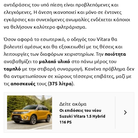
αντιδράσεις του υπό πίεση είναι προβλεπόμενες και
ελεγχόμενες. Η άνεση ικανοποιεί και μόνο σε έντονες
εγκάρσιες και συνεχόμενες ανωμαλίες ενδέχεται κάποιοι
να θελήσουν καλύτερο φιλτράρισμα.
Όσον αφορά το εσωτερικό, ο οδηγός του Vitara θα
βολευτεί αμέσως και θα εξοικειωθεί με τις θέσεις και
λειτουργίες των διαφόρων χειριστηρίων. Την
ποιότητα
αναβαθμίζει το
μαλακό υλικό
στο πάνω μέρος του
ταμπλό
με την στιβαρή συναρμογή. Κανένα πρόβλημα δεν
θα αντιμετωπίσουν σε χώρους τέσσερις επιβάτες, μαζί με
τις
αποσκευές
τους (
375 λίτρα
).
Δείτε ακόμα
Οι επιδόσεις του νέου
Suzuki Vitara 1.5 Hybrid
116 PS