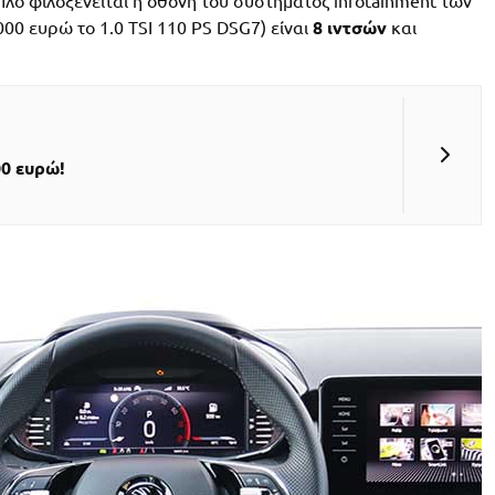
λό φιλοξενείται η οθόνη του συστήματος infotainment των
000 ευρώ το 1.0 TSI 110 PS DSG7) είναι
8 ιντσών
και
0 ευρώ!