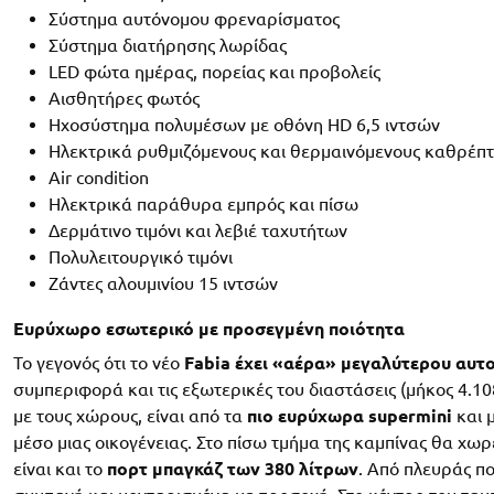
Σύστημα αυτόνομου φρεναρίσματος
Σύστημα διατήρησης λωρίδας
LED φώτα ημέρας, πορείας και προβολείς
Αισθητήρες φωτός
Ηχοσύστημα πολυμέσων με οθόνη HD 6,5 ιντσών
Ηλεκτρικά ρυθμιζόμενους και θερμαινόμενους καθρέπτ
Air condition
Ηλεκτρικά παράθυρα εμπρός και πίσω
Δερμάτινο τιμόνι και λεβιέ ταχυτήτων
Πολυλειτουργικό τιμόνι
Ζάντες αλουμινίου 15 ιντσών
Ευρύχωρο εσωτερικό με προσεγμένη ποιότητα
Το γεγονός ότι το νέο
Fabia έχει «αέρα» μεγαλύτερου αυτ
συμπεριφορά και τις εξωτερικές του διαστάσεις (μήκος 4.108 
με τους χώρους, είναι από τα
πιο ευρύχωρα supermini
και 
μέσο μιας οικογένειας. Στο πίσω τμήμα της καμπίνας θα χ
είναι και το
πορτ μπαγκάζ των 380 λίτρων
. Από πλευράς π