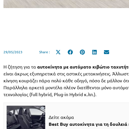
29/05/2023
Share :
Share
Share
Share
Share
Share
on
on
on
on
on
X
Facebook
Pinterest
LinkedIn
Email
(Twitter)
Η ζήτηση για τα
αυτοκίνητα με αυτόματο κιβώτιο ταχυτή
είναι άκρως εξυπηρετικά στις αστικές μετακινήσεις. Άλλωστ
κίνηση κουράζει πάρα πολύ κάθε οδηγό, πόσο δε μάλλον ότ
Παράλληλα αρκετά μοντέλα πλέον διατίθενται μόνο αυτόματα
τεχνολογίας (full hybrid, Plug-in Hybrid κ.λπ.).
Δείτε ακόμα
Best Buy αυτοκίνητα για τη δουλειά κ