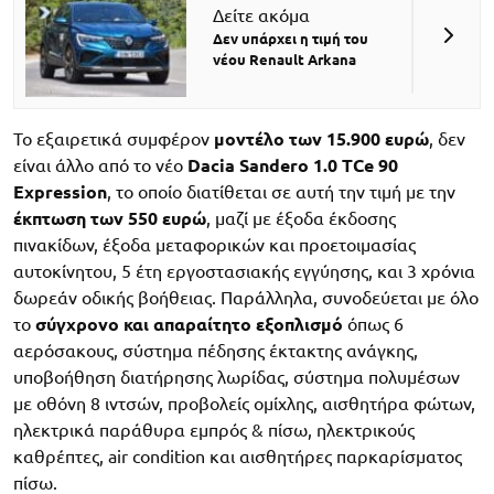
Δείτε ακόμα
Δεν υπάρχει η τιμή του
νέου Renault Arkana
Το εξαιρετικά συμφέρον
μοντέλο των 15.900 ευρώ
, δεν
είναι άλλο από το νέο
Dacia Sandero 1.0 TCe 90
Expression
, το οποίο διατίθεται σε αυτή την τιμή με την
έκπτωση των 550 ευρώ
, μαζί με έξοδα έκδοσης
πινακίδων, έξοδα μεταφορικών και προετοιμασίας
αυτοκίνητου, 5 έτη εργοστασιακής εγγύησης, και 3 χρόνια
δωρεάν οδικής βοήθειας. Παράλληλα, συνοδεύεται με όλο
το
σύγχρονο και απαραίτητο εξοπλισμό
όπως 6
αερόσακους, σύστημα πέδησης έκτακτης ανάγκης,
υποβοήθηση διατήρησης λωρίδας, σύστημα πολυμέσων
με οθόνη 8 ιντσών, προβολείς ομίχλης, αισθητήρα φώτων,
ηλεκτρικά παράθυρα εμπρός & πίσω, ηλεκτρικούς
καθρέπτες, air condition και αισθητήρες παρκαρίσματος
πίσω.