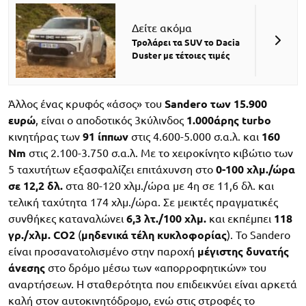
Δείτε ακόμα
Τρολάρει τα SUV το Dacia
Duster με τέτοιες τιμές
Άλλος ένας κρυφός «άσος» του
Sandero των 15.900
ευρώ
, είναι ο αποδοτικός 3κύλινδος
1.000άρης turbo
κινητήρας των
91 ίππων
στις 4.600-5.000 σ.α.λ. και
160
Nm
στις 2.100-3.750 σ.α.λ. Mε το χειροκίνητο κιβώτιο των
5 ταχυτήτων εξασφαλίζει επιτάχυνση στο
0-100 χλμ./ώρα
σε 12,2 δλ.
στα 80-120 χλμ./ώρα με 4η σε 11,6 δλ. και
τελική ταχύτητα 174 χλμ./ώρα. Σε μεικτές πραγματικές
συνθήκες καταναλώνει
6,3 λτ./100 χλμ.
και εκπέμπει
118
γρ./χλμ. CO2
(
μηδενικά τέλη κυκλοφορίας
). Το Sandero
είναι προσανατολισμένο στην παροχή
μέγιστης δυνατής
άνεσης
στο δρόμο μέσω των «απορροφητικών» του
αναρτήσεων. Η σταθερότητα που επιδεικνύει είναι αρκετά
καλή στον αυτοκινητόδρομο, ενώ στις στροφές το