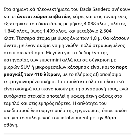
Στα σημαντικά πλεονεκτήματα του Dacia Sandero ανήκουν
και οι
άνετοι χώροι επιβατών
, χάρις και στις τονισμένες
εξωτερικές του διαστάσεις με μήκος 4.088 χλστ., πλάτος
1.848 χλστ., ύψος 1.499 χλστ. και μεταξόνιο 2.604
χλστ. Τέσσερα άτομα με ύψος άνω των 1,8 μ. θα κάτσουν
άνετα, με έναν ακόμα να μη νιώθει πολύ στρυμωγμένος
στο πίσω κάθισμα. Μεγάλο για τα δεδομένα της
κατηγορίας των supermini αλλά και σε σύγκριση με
μικρών SUV ή μικρομεσαίων χάτσμπακ είναι και το
πορτ
μπαγκάζ των 410 λίτρων
, με το πλήρως αξιοποιήσιμο
τετραγωνισμένο σχήμα. Το ταμπλό και όλα τα πλαστικά
είναι σκληρά και ικανοποιούν με τη συναρμογή τους, ενώ
ευχάριστο στοιχείο αποτελεί η υφασμάτινη φάσας στο
ταμπλό και στις εμπρός πόρτες. Η απλότητα του
σχεδιασμού λειτουργεί υπέρ της εργονομίας, όπως ισχύει
και για το απλό μενού του infotainment με την 8άρα
οθόνη.