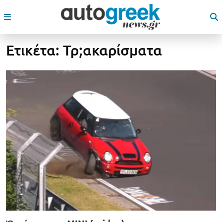
Ετικέτα:
Τρ;ακαρίσματα