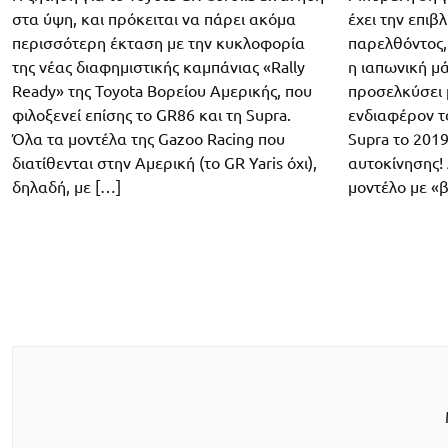
στα ύψη, και πρόκειται να πάρει ακόμα
έχει την επιβ
περισσότερη έκταση με την κυκλοφορία
παρελθόντος,
της νέας διαφημιστικής καμπάνιας «Rally
η ιαπωνική μ
Ready» της Toyota Βορείου Αμερικής, που
προσελκύσει 
φιλοξενεί επίσης το GR86 και τη Supra.
ενδιαφέρον το
Όλα τα μοντέλα της Gazoo Racing που
Supra το 201
διατίθενται στην Αμερική (το GR Yaris όχι),
αυτοκίνησης! 
δηλαδή, με […]
μοντέλο με «