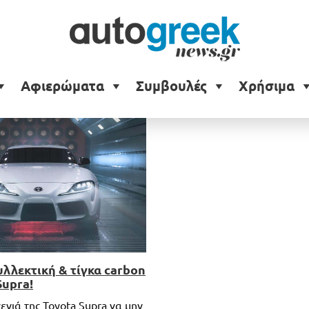
ra
Αφιερώματα
Συμβουλές
Χρήσιμα
υλλεκτική & τίγκα carbon
Supra!
ενιά της Toyota Supra να μην