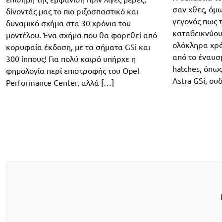
σαν χθες, όμω
δίνοντάς μας το πιο ριζοσπαστικό και
γεγονός πως τ
δυναμικό σχήμα στα 30 χρόνια του
καταδεικνύου
μοντέλου. Ένα σχήμα που θα φορεθεί από
ολόκληρα χρόν
κορυφαία έκδοση, με τα σήματα GSi και
από το έναυσμ
300 ίππους! Για πολύ καιρό υπήρχε η
hatches, όπω
φημολογία περί επιστροφής του Opel
Astra GSi, ου
Performance Center, αλλά […]