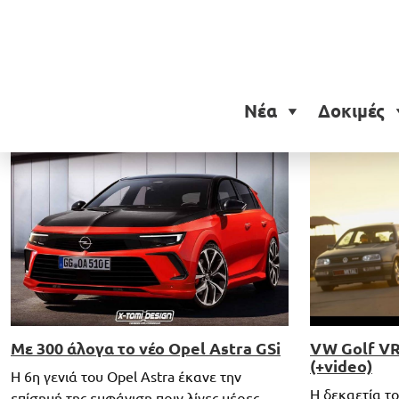
Ετικέτα:
Opel Astra GSi
Νέα
Δοκιμές
VW Golf VR
Με 300 άλογα το νέο Opel Astra GSi
(+video)
H 6η γενιά του Opel Astra έκανε την
Η δεκαετία το
επίσημή της εμφάνιση πριν λίγες μέρες,