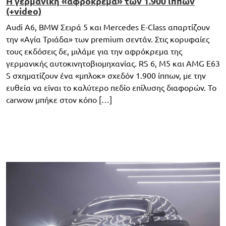
Η γερμανική «αφρόκρεμα» των 1.900 ίππων
(+video)
Audi A6, BMW Σειρά 5 και Mercedes E-Class απαρτίζουν
την «Αγία Τριάδα» των premium σεντάν. Στις κορυφαίες
τους εκδόσεις δε, μιλάμε για την αφρόκρεμα της
γερμανικής αυτοκινητοβιομηχανίας. RS 6, M5 και AMG E63
S σχηματίζουν ένα «μπλοκ» σχεδόν 1.900 ίππων, με την
ευθεία να είναι το καλύτερο πεδίο επίλυσης διαφορών. Το
carwow μπήκε στον κόπο […]