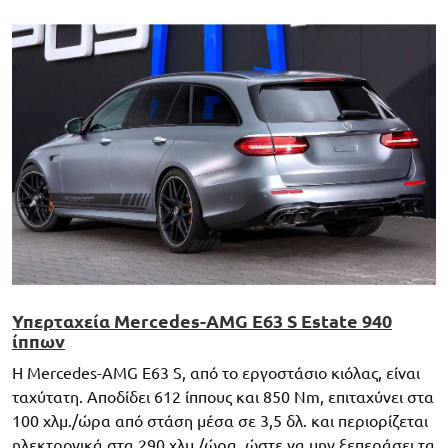
Υπερταχεία Mercedes-AMG E63 S Estate 940
ίππων
Η Mercedes-AMG E63 S, από το εργοστάσιο κιόλας, είναι
ταχύτατη. Αποδίδει 612 ίππους και 850 Nm, επιταχύνει στα
100 χλμ./ώρα από στάση μέσα σε 3,5 δλ. και περιορίζεται
ηλεκτρονικά στα 290 χλμ./ώρα, ώστε να μην ξεπεράσει τα