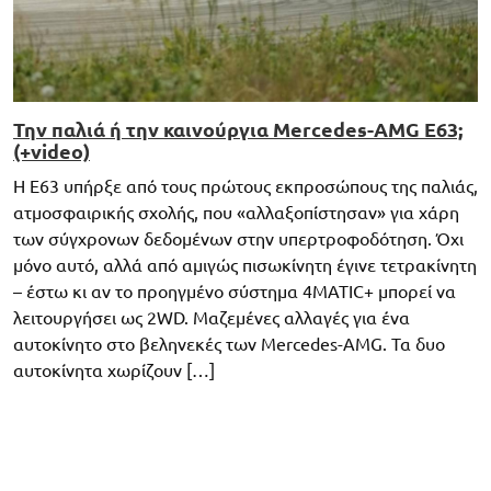
Την παλιά ή την καινούργια Mercedes-AMG E63;
(+video)
Η E63 υπήρξε από τους πρώτους εκπροσώπους της παλιάς,
ατμοσφαιρικής σχολής, που «αλλαξοπίστησαν» για χάρη
των σύγχρονων δεδομένων στην υπερτροφοδότηση. Όχι
μόνο αυτό, αλλά από αμιγώς πισωκίνητη έγινε τετρακίνητη
– έστω κι αν το προηγμένο σύστημα 4MATIC+ μπορεί να
λειτουργήσει ως 2WD. Μαζεμένες αλλαγές για ένα
αυτοκίνητο στο βεληνεκές των Mercedes-AMG. Τα δυο
αυτοκίνητα χωρίζουν […]