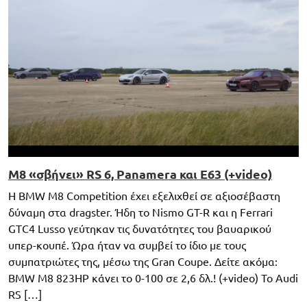
M8 «σβήνει» RS 6, Panamera και E63 (+video)
Η BMW M8 Competition έχει εξελιχθεί σε αξιοσέβαστη
δύναμη στα dragster. Ήδη το Nismo GT-R και η Ferrari
GTC4 Lusso γεύτηκαν τις δυνατότητες του βαυαρικού
υπερ-κουπέ. Ώρα ήταν να συμβεί το ίδιο με τους
συμπατριώτες της, μέσω της Gran Coupe. Δείτε ακόμα:
BMW M8 823HP κάνει το 0-100 σε 2,6 δλ.! (+video) Το Audi
RS […]