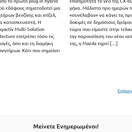
πό το πρώτο plug-in hybrid
επισημότητα το νέο της CX-6
ού εδάφους σηματοδοτεί μια
μήνα. Μάλιστα προ ημερών 
ητήρων βενζίνης και ντίζελ,
«συνέλαβαν» να κάνει τις πρ
να κατασκευαστή. Η
δοκιμές σε δημόσιους δρόμου
activ Multi-Solution
τώρα που είμαστε στην τελικ
tecture επιτρέπει τόσο τις
την παρουσίαση του νέου ια
ογές, όσο και τη διαμήκη
της, η Mazda τηρεί […]
ινητήρων. Κάτι που σημαίνει
Επόμεν
Μείνετε Ενημερωμένοι!