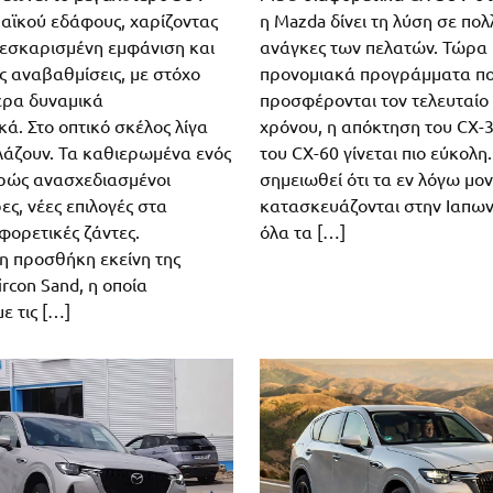
παϊκού εδάφους, χαρίζοντας
η Mazda δίνει τη λύση σε πο
εσκαρισμένη εμφάνιση και
ανάγκες των πελατών. Τώρα 
ς αναβαθμίσεις, με στόχο
προνομιακά προγράμματα π
ερα δυναμικά
προσφέρονται τον τελευταίο
ά. Στο οπτικό σκέλος λίγα
χρόνου, η απόκτηση του CX-3
άζουν. Τα καθιερωμένα ενός
του CX-60 γίνεται πιο εύκολη
αφρώς ανασχεδιασμένοι
σημειωθεί ότι τα εν λόγω μο
ς, νέες επιλογές στα
κατασκευάζονται στην Ιαπων
φορετικές ζάντες.
όλα τα […]
η προσθήκη εκείνη της
rcon Sand, η οποία
ε τις […]