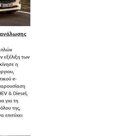
ατανάλωσης
απλών
ν εξέλιξη των
κίνησε η
ργιου,
τικού e-
 παρουσίαση
EV & Diesel,
α για τη
όλου της,
α επιτύχει