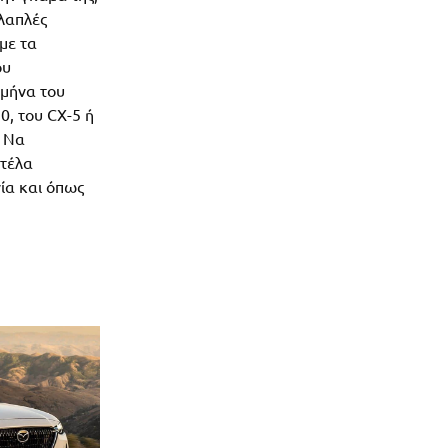
λλαπλές
με τα
ου
 μήνα του
0, του CX-5 ή
. Να
ντέλα
ία και όπως