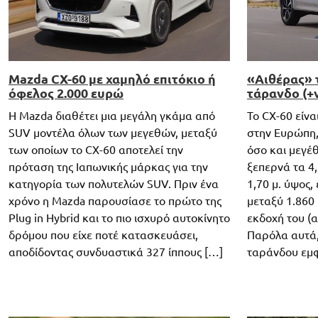
Mazda CX-60 με χαμηλό επιτόκιο ή
«Αιθέρας» 
όφελος 2.000 ευρώ
τάρανδο (+
Η Mazda διαθέτει μια μεγάλη γκάμα από
Το CX-60 είνα
SUV μοντέλα όλων των μεγεθών, μεταξύ
στην Ευρώπη,
των οποίων το CX-60 αποτελεί την
όσο και μεγέ
πρόταση της Ιαπωνικής μάρκας για την
ξεπερνά τα 4,
κατηγορία των πολυτελών SUV. Πριν ένα
1,70 μ. ύψος,
χρόνο η Mazda παρουσίασε το πρώτο της
μεταξύ 1.860 
Plug in Hybrid και το πιο ισχυρό αυτοκίνητο
εκδοχή του (
δρόμου που είχε ποτέ κατασκευάσει,
Παρόλα αυτά,
αποδίδοντας συνδυαστικά 327 ίππους […]
ταράνδου εμφ