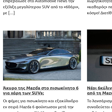
επιβεβαίωσε στο Automotive News την
χωρητικότητα
εξέλιξη μεγαλύτερου SUV από το «60άρι»,
«καθαρός» πε
με […]
κόσμο! Διατίθ
Άκυρο της Mazda στο πισωκίνητο 6
Νέοι 6κύλιν
για χάρη των SUVs;
από τη Maz
Οι φήμες για πισωκίνητο και εξακύλινδρο
Το λανσάρισμ
εν σειρά Mazda 6 φούντωσαν μετά την
συνοδεύεται 