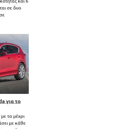
κότητας και 6
ται σε δυο
 σε
a για το
με τα μέχρι
σει με κάθε