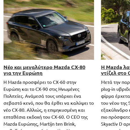
Νέο και μεγαλύτερο Mazda CX-80
Η Mazda λα
για την Ευρώπη
ντίζελ στο 
Η Mazda προσφέρει το CX-60 στην
Μετά την παρ
Ευρώπη και το CX-90 στις Ηνωμένες
plug-in υβριδ
Πολιτείες. Ανάμεσά τους υπάρχει ένα
φίρμα έρχετα
σεβαστό κενό, που θα έρθει να καλύψει το
του νέου της 
νέο CX-80. Αλλιώς, η επιμηκυσμένη και
εξακύλινδρο ε
επταθέσια εκδοχή του CX-60. Ο CEO της
πιο πρόσφατο 
Mazda Ευρώπης, Martijn ten Brink,
Skyactiv D αρι