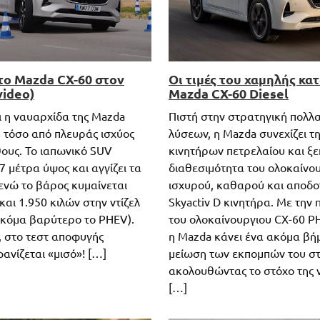
το Mazda CX-60 στον
Oι τιμές του χαμηλής κ
video)
Mazda CX-60 Diesel
ι η ναυαρχίδα της Mazda
Πιστή στην στρατηγική πολλ
 τόσο από πλευράς ισχύος
λύσεων, η Mazda συνεχίζει τη
θους. Το ιαπωνικό SUV
κινητήρων πετρελαίου και ξε
7 μέτρα ύψος και αγγίζει τα
διαθεσιμότητα του ολοκαίνου
 ενώ το βάρος κυμαίνεται
ισχυρού, καθαρού και αποδο
και 1.950 κιλών στην ντίζελ
Skyactiv D κινητήρα. Με την
ακόμα βαρύτερο το PHEV).
του ολοκαίνουργιου CX-60 PH
 στο τεστ αποφυγής
η Mazda κάνει ένα ακόμα βήμ
ανίζεται «μισό»! […]
μείωση των εκπομπών του στ
ακολουθώντας το στόχο της ν
[…]