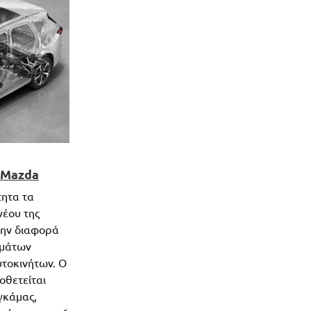
ς Mazda
τητα τα
νέου της
 την διαφορά
σμάτων
υτοκινήτων. Ο
οθετείται
γκάμας,