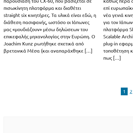
παρουσίαση του CX-60, που βασίζεται σε
καθώς πέρα α
πισωκίνητη πλατφόρμα και διαθέτει
επί ευρωπαϊκ
straight six κινητήρες. Τα υλικά είναι εδώ, η
νέα γενιά κιν
διάθεση πασιφανής, ωστόσο οι Ιάπωνες
για τον Ιάπω
μας «μουδιάζουν» μέσω δηλώσεων του
πλατφόρμα Sky
επικεφαλής μηχανολογίας στην Ευρώπη. Ο
Scalable Archi
Joachim Kunz ρωτήθηκε σχετικά από
plug-in εφαρμ
βρετανικά Μέσα (και αναπαράχθηκε […]
τοποθέτηση κ
πως […]
1
2