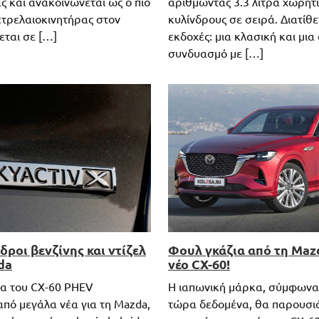
ς και ανακοινώνεται ως ο πιο
αριθμώντας 3.3 λίτρα χωρητι
τρελαιοκινητήρας στον
κυλίνδρους σε σειρά. Διατίθε
εται σε […]
εκδοχές: μια κλασική και μια
συνδυασμό με […]
δροι βενζίνης και ντίζελ
Φουλ γκάζια από τη Mazd
da
νέο CX-60!
α του CX-60 PHEV
H ιαπωνική μάρκα, σύμφωνα 
από μεγάλα νέα για τη Mazda,
τώρα δεδομένα, θα παρουσιά