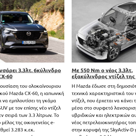
νσάρει 3.3λτ. 6κύλινδρο
Με 550 Nm ο νέος 3.3λτ.
CX-60
εξακύλινδρος ντίζελ τη
ουσίαση του ολοκαίνουριου
Η Mazda έδωσε στη δημοσιό
ικού Mazda CX-60, η ιαπωνική
τεχνικά χαρακτηριστικά του 
ι να εμπλουτίσει τη γκάμα
ντίζελ, που έρχεται να κάνει
SUV με τον επίσης νέο ντίζελ
μέσα στο συρφετό λανσαρι
ν σειρά των 3.3 λίτρων. Το
υβριδικών και ηλεκτρικών α
μέλος της οικογενείας e-
νέος πετρελαιοκινητήρας τοπ
θμεί 3.283 κ.εκ.
στην κορυφή της SkyActiv-D 