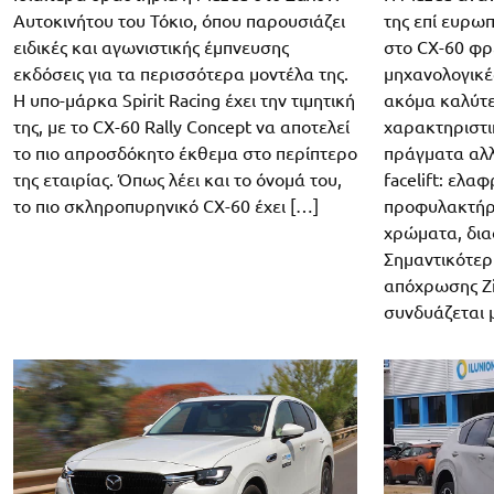
Αυτοκινήτου του Τόκιο, όπου παρουσιάζει
της επί ευρω
ειδικές και αγωνιστικής έμπνευσης
στο CX-60 φρ
εκδόσεις για τα περισσότερα μοντέλα της.
μηχανολογικέ
H υπο-μάρκα Spirit Racing έχει την τιμητική
ακόμα καλύτ
της, με το CX-60 Rally Concept να αποτελεί
χαρακτηριστικ
το πιο απροσδόκητο έκθεμα στο περίπτερο
πράγματα αλλ
της εταιρίας. Όπως λέει και το όνομά του,
facelift: ελ
το πιο σκληροπυρηνικό CX-60 έχει […]
προφυλακτήρε
χρώματα, δια
Σημαντικότερ
απόχρωσης Zi
συνδυάζεται μ