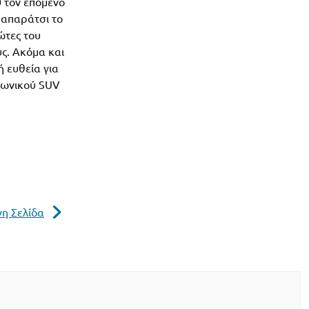
0 τον επόμενο
παπαράτσι το
ώτες του
ς. Ακόμα και
ή ευθεία για
πωνικού SUV
η Σελίδα