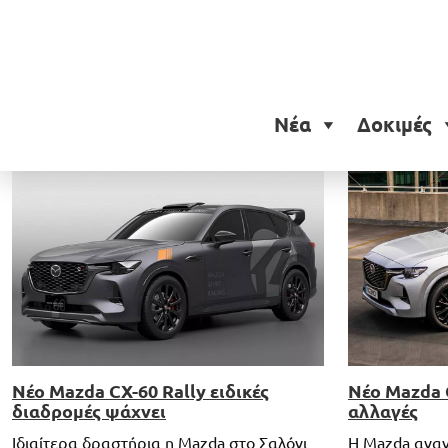
Ετικέτα:
Mazda CX-60
Νέα
Δοκιμές
Νέο Mazda CX-60 Rally ειδικές
Νέο Mazda 
διαδρομές ψάχνει
αλλαγές
Ιδιαίτερα δραστήρια η Mazda στο Σαλόνι
H Mazda αναν