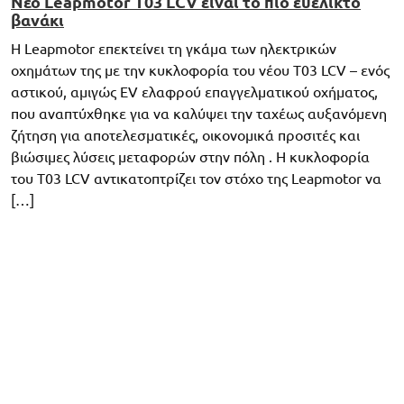
Νέο Leapmotor T03 LCV είναι το πιο ευέλικτο
βανάκι
Η Leapmotor επεκτείνει τη γκάμα των ηλεκτρικών
οχημάτων της με την κυκλοφορία του νέου T03 LCV – ενός
αστικού, αμιγώς EV ελαφρού επαγγελματικού οχήματος,
που αναπτύχθηκε για να καλύψει την ταχέως αυξανόμενη
ζήτηση για αποτελεσματικές, οικονομικά προσιτές και
βιώσιμες λύσεις μεταφορών στην πόλη . Η κυκλοφορία
του T03 LCV αντικατοπτρίζει τον στόχο της Leapmotor να
[…]