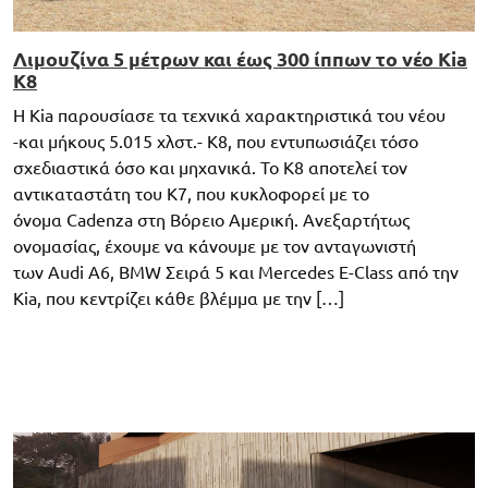
Λιμουζίνα 5 μέτρων και έως 300 ίππων το νέο Kia
K8
Η Kia παρουσίασε τα τεχνικά χαρακτηριστικά του νέου
-και μήκους 5.015 χλστ.- K8, που εντυπωσιάζει τόσο
σχεδιαστικά όσο και μηχανικά. Το K8 αποτελεί τον
αντικαταστάτη του K7, που κυκλοφορεί με το
όνομα Cadenza στη Βόρειο Αμερική. Ανεξαρτήτως
ονομασίας, έχουμε να κάνουμε με τον ανταγωνιστή
των Audi A6, BMW Σειρά 5 και Mercedes E-Class από την
Kia, που κεντρίζει κάθε βλέμμα με την […]