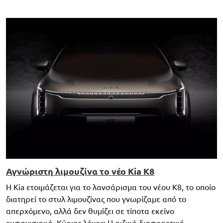
Αγνώριστη λιμουζίνα το νέο Kia K8
Η Kia ετοιμάζεται για το λανσάρισμα του νέου K8, το οποίο
διατηρεί το στυλ λιμουζίνας που γνωρίζαμε από το
απερχόμενο, αλλά δεν θυμίζει σε τίποτα εκείνο
εμφανισιακά. Κύριος λόγος; Η ριζικά διαφορετική