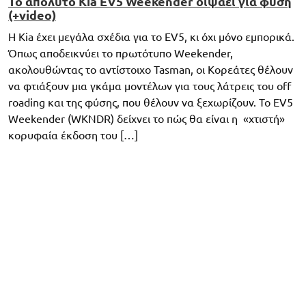
Το απόλυτο Kia EV5 Weekender διψάει για φύση
(+video)
Η Kia έχει μεγάλα σχέδια για το EV5, κι όχι μόνο εμπορικά.
Όπως αποδεικνύει το πρωτότυπο Weekender,
ακολουθώντας το αντίστοιχο Tasman, οι Κορεάτες θέλουν
να φτιάξουν μια γκάμα μοντέλων για τους λάτρεις του off
roading και της φύσης, που θέλουν να ξεχωρίζουν. Το EV5
Weekender (WKNDR) δείχνει το πώς θα είναι η «χτιστή»
κορυφαία έκδοση του […]