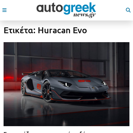
Ετικέτα:
Huracan Evo