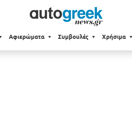
nom F5-M
Αφιερώματα
Συμβουλές
Χρήσιμα