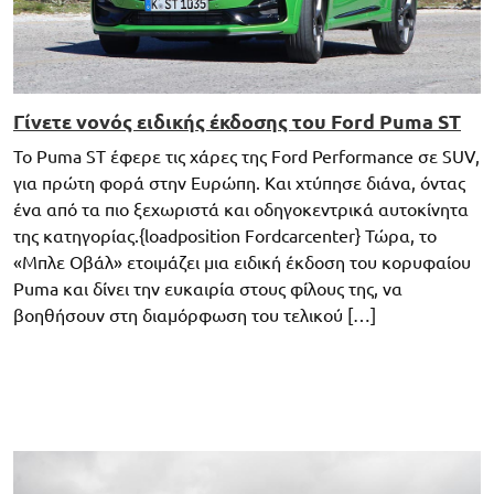
Γίνετε νονός ειδικής έκδοσης του Ford Puma ST
Το Puma ST έφερε τις χάρες της Ford Performance σε SUV,
για πρώτη φορά στην Ευρώπη. Και χτύπησε διάνα, όντας
ένα από τα πιο ξεχωριστά και οδηγοκεντρικά αυτοκίνητα
της κατηγορίας.{loadposition Fordcarcenter} Τώρα, το
«Μπλε Οβάλ» ετοιμάζει μια ειδική έκδοση του κορυφαίου
Puma και δίνει την ευκαιρία στους φίλους της, να
βοηθήσουν στη διαμόρφωση του τελικού […]