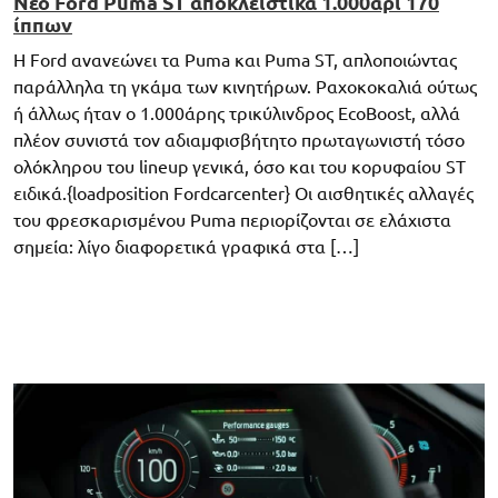
Νέο Ford Puma ST αποκλειστικά 1.000άρι 170
ίππων
Η Ford ανανεώνει τα Puma και Puma ST, απλοποιώντας
παράλληλα τη γκάμα των κινητήρων. Ραχοκοκαλιά ούτως
ή άλλως ήταν ο 1.000άρης τρικύλινδρος EcoBoost, αλλά
πλέον συνιστά τον αδιαμφισβήτητο πρωταγωνιστή τόσο
ολόκληρου του lineup γενικά, όσο και του κορυφαίου ST
ειδικά.{loadposition Fordcarcenter} Οι αισθητικές αλλαγές
του φρεσκαρισμένου Puma περιορίζονται σε ελάχιστα
σημεία: λίγο διαφορετικά γραφικά στα […]