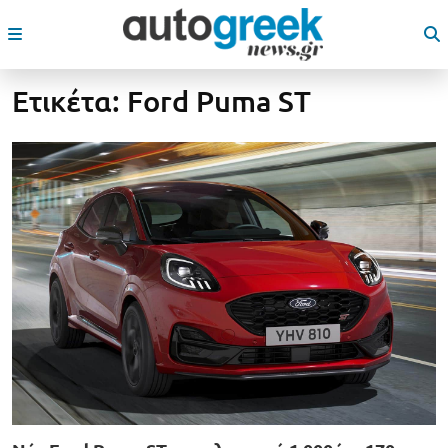
Ετικέτα:
Ford Puma ST