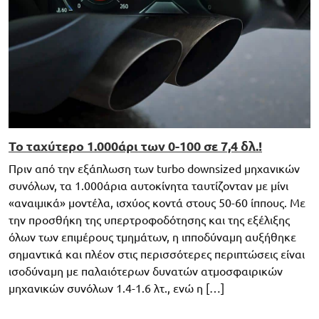
Το ταχύτερο 1.000άρι των 0-100 σε 7,4 δλ.!
Πριν από την εξάπλωση των turbo downsized μηχανικών
συνόλων, τα 1.000άρια αυτοκίνητα ταυτίζονταν με μίνι
«αναιμικά» μοντέλα, ισχύος κοντά στους 50-60 ίππους. Με
την προσθήκη της υπερτροφοδότησης και της εξέλιξης
όλων των επιμέρους τμημάτων, η ιπποδύναμη αυξήθηκε
σημαντικά και πλέον στις περισσότερες περιπτώσεις είναι
ισοδύναμη με παλαιότερων δυνατών ατμοσφαιρικών
μηχανικών συνόλων 1.4-1.6 λτ., ενώ η […]