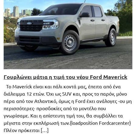
Γουρλώνει μάτια η τιμή του νέου Ford Maverick
Το Maverick είναι και πάλι κοντά μας, έπειτα από ένα
διάλειμμα 12 ετών. Όχι ως SUV και, προς το παρόν, μόνο
πέρα από τον Ατλαντικό, όμως η Ford έχει ανάλογες -ου μη
περισσότερες- προσδοκίες από το μοντέλο που
γνωρίσαμε. Και η απίστευτη τιμή του, θα συμβάλλει τα
μέγιστα στην εκπλήρωσή των.{loadposition Fordcarcenter}
Πλέον πρόκειται […]