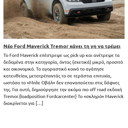
Νέο Ford Maverick Tremor κάνει τη γη να τρέμει
Το Ford Maverick επέστρεψε ως pick up και ανέτρεψε τα
δεδομένα στην κατηγορία, όντας (σχετικά) μικρό, προσιτό
και οικονομικό. Το αγοραστικό κοινό το αγάπησε
κατευθείαν, μετατρέποντάς το σε τεράστια επιτυχία,
ωστόσο το «Μπλε Οβάλ» δεν επαναπαύεται στις δάφνες
της. Για αυτό, δημιούργησε την ακόμα πιο off road εκδοχή
Tremor.{loadposition Fordcarcenter} To «σκληρό» Maverick
διακρίνεται για […]