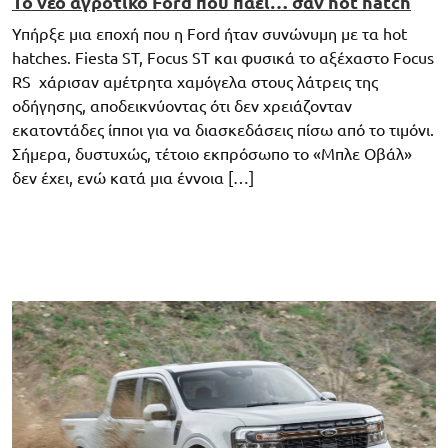
Το νέο αγροτικό Ford που πάει… σαν hot hatch
Υπήρξε μια εποχή που η Ford ήταν συνώνυμη με τα hot
hatches. Fiesta ST, Focus ST και φυσικά το αξέχαστο Focus
RS χάρισαν αμέτρητα χαμόγελα στους λάτρεις της
οδήγησης, αποδεικνύοντας ότι δεν χρειάζονταν
εκατοντάδες ίπποι για να διασκεδάσεις πίσω από το τιμόνι.
Σήμερα, δυστυχώς, τέτοιο εκπρόσωπο το «Μπλε Οβάλ»
δεν έχει, ενώ κατά μια έννοια […]