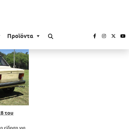
Προϊόντα
28 του
η είδηση για