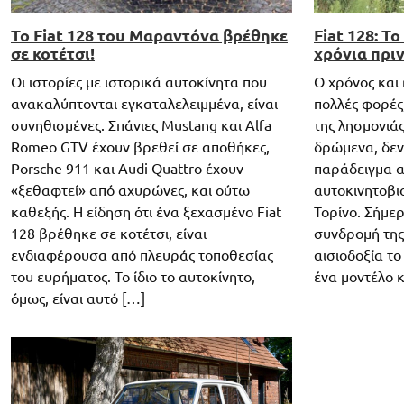
Το Fiat 128 του Μαραντόνα βρέθηκε
Fiat 128: Τ
σε κοτέτσι!
χρόνια πρι
Οι ιστορίες με ιστορικά αυτοκίνητα που
Ο χρόνος και 
ανακαλύπτονται εγκαταλελειμμένα, είναι
πολλές φορές
συνηθισμένες. Σπάνιες Mustang και Alfa
της λησμονιάς
Romeo GTV έχουν βρεθεί σε αποθήκες,
δρώμενα, δεν
Porsche 911 και Audi Quattro έχουν
παράδειγμα α
«ξεθαφτεί» από αχυρώνες, και ούτω
αυτοκινητοβιο
καθεξής. Η είδηση ότι ένα ξεχασμένο Fiat
Τορίνο. Σήμερ
128 βρέθηκε σε κοτέτσι, είναι
συνδρομή της 
ενδιαφέρουσα από πλευράς τοποθεσίας
αισιοδοξία το
του ευρήματος. Το ίδιο το αυτοκίνητο,
ένα μοντέλο κ
όμως, είναι αυτό […]