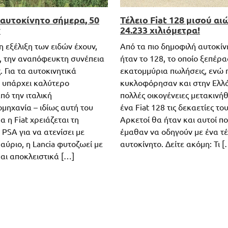
ο αυτοκίνητο σήμερα, 50
Τέλειο Fiat 128 μισού αι
ν
24.233 χιλιόμετρα!
η εξέλιξη των ειδών έχουν,
Από τα πιο δημοφιλή αυτοκίνη
, την αναπόφευκτη συνέπεια
ήταν το 128, το οποίο ξεπέρασ
. Για τα αυτοκινητικά
εκατομμύρια πωλήσεις, ενώ 
 υπάρχει καλύτερο
κυκλοφόρησαν και στην Ελλ
πό την ιταλική
πολλές οικογένειες μετακινή
μηχανία – ιδίως αυτή του
ένα Fiat 128 τις δεκαετίες του
α η Fiat χρειάζεται τη
Αρκετοί θα ήταν και αυτοί πο
PSA για να ατενίσει με
έμαθαν να οδηγούν με ένα τέ
 αύριο, η Lancia φυτοζωεί με
αυτοκίνητο. Δείτε ακόμη: Τι [
αι αποκλειστικά […]