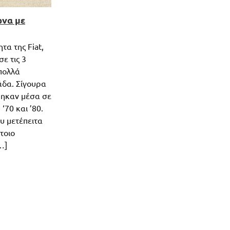
ώνα με
τα της Fiat,
ε τις 3
πολλά
άδα. Σίγουρα
θηκαν μέσα σε
 ‘70 και ’80.
υ μετέπειτα
τοιο
…]