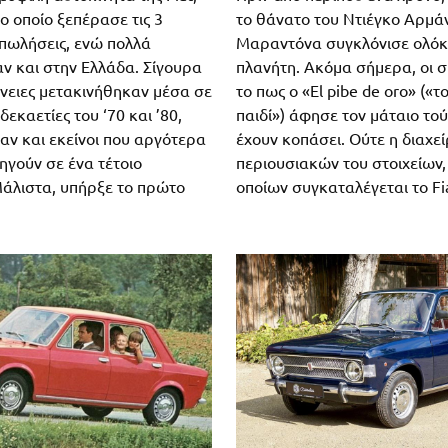
το οποίο ξεπέρασε τις 3
το θάνατο του Ντιέγκο Αρμά
πωλήσεις, ενώ πολλά
Μαραντόνα συγκλόνισε ολόκ
 και στην Ελλάδα. Σίγουρα
πλανήτη. Ακόμα σήμερα, οι σ
ένειες μετακινήθηκαν μέσα σε
το πως ο «El pibe de oro» («τ
 δεκαετίες του ‘70 και ’80,
παιδί») άφησε τον μάταιο το
αν και εκείνοι που αργότερα
έχουν κοπάσει. Ούτε η διαχε
ηγούν σε ένα τέτοιο
περιουσιακών του στοιχείων,
Μάλιστα, υπήρξε το πρώτο
οποίων συγκαταλέγεται το Fi