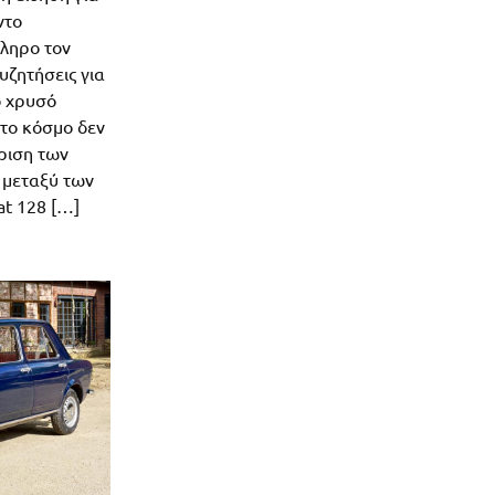
ντο
ληρο τον
υζητήσεις για
ο χρυσό
ύτο κόσμο δεν
ίριση των
 μεταξύ των
at 128 […]