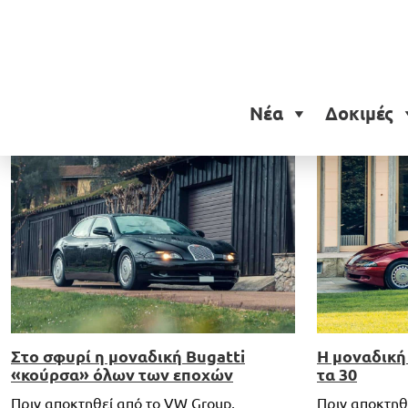
Ετικέτα:
Bugatti EB112
Νέα
Δοκιμές
Στο σφυρί η μοναδική Bugatti
Η μοναδική 
«κούρσα» όλων των εποχών
τα 30
Πριν αποκτηθεί από το VW Group,
Πριν αποκτηθ