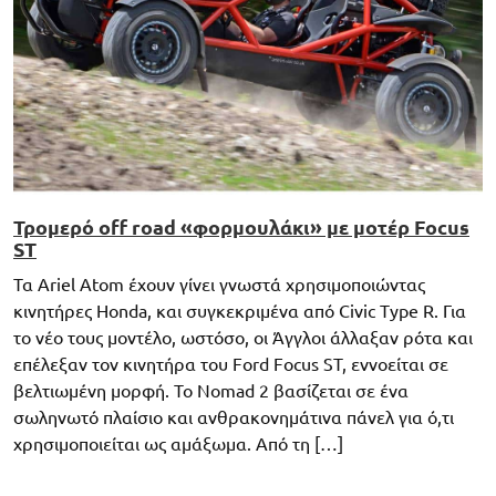
Τρομερό off road «φορμουλάκι» με μοτέρ Focus
ST
Τα Ariel Atom έχουν γίνει γνωστά χρησιμοποιώντας
κινητήρες Honda, και συγκεκριμένα από Civic Type R. Για
το νέο τους μοντέλο, ωστόσο, οι Άγγλοι άλλαξαν ρότα και
επέλεξαν τον κινητήρα του Ford Focus ST, εννοείται σε
βελτιωμένη μορφή. Το Nomad 2 βασίζεται σε ένα
σωληνωτό πλαίσιο και ανθρακονημάτινα πάνελ για ό,τι
χρησιμοποιείται ως αμάξωμα. Από τη […]