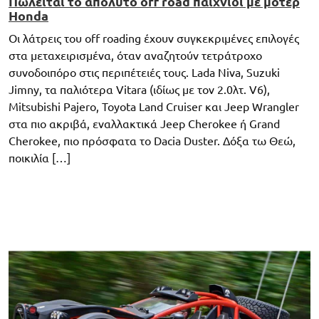
Πωλείται το απόλυτο off road παιχνίδι με μοτέρ
Honda
Οι λάτρεις του off roading έχουν συγκεκριμένες επιλογές
στα μεταχειρισμένα, όταν αναζητούν τετράτροχο
συνοδοιπόρο στις περιπέτειές τους. Lada Niva, Suzuki
Jimny, τα παλιότερα Vitara (ιδίως με τον 2.0λτ. V6),
Mitsubishi Pajero, Toyota Land Cruiser και Jeep Wrangler
στα πιο ακριβά, εναλλακτικά Jeep Cherokee ή Grand
Cherokee, πιο πρόσφατα το Dacia Duster. Δόξα τω Θεώ,
ποικιλία […]