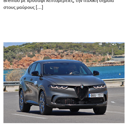
Brembo με χρυσαφί λεπτομέρειες, την ιταλική σημαία
στους μαύρους […]