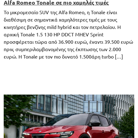
Alfa Romeo Tonale σε πιο χαμηλές τιμές
Το μικρομεσαίο SUV της Alfa Romeo, η Tonale είναι
διαθέσιμη σε σημαντικά χαμηλότερες τιμές με τους
κινητήρες βενζίνης mild hybrid και τον πετρελαίου. Η
αρχική Tonale 1.5 130 HP DDCT MHEV Sprint
προσφέρεται τώρα από 36.900 ευρώ, έναντι 39.500 ευρώ
πριν, συμπεριλαμβανομένης της έκπτωσης των 2.000
ευρώ. Η Tonale με τον πιο δυνατό 1.500άρη turbo […]