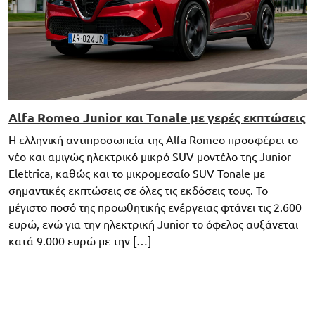
Alfa Romeo Junior και Tonale με γερές εκπτώσεις
Η ελληνική αντιπροσωπεία της Alfa Romeo προσφέρει το
νέο και αμιγώς ηλεκτρικό μικρό SUV μοντέλο της Junior
Elettrica, καθώς και το μικρομεσαίο SUV Tonale με
σημαντικές εκπτώσεις σε όλες τις εκδόσεις τους. Το
μέγιστο ποσό της προωθητικής ενέργειας φτάνει τις 2.600
ευρώ, ενώ για την ηλεκτρική Junior το όφελος αυξάνεται
κατά 9.000 ευρώ με την […]