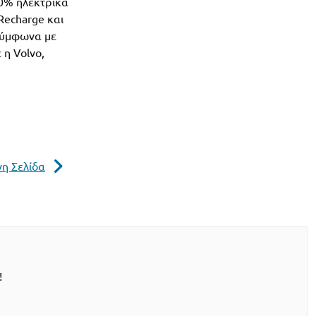
00% ηλεκτρικά
Recharge και
 Σύμφωνα με
 η Volvo,
η Σελίδα
!