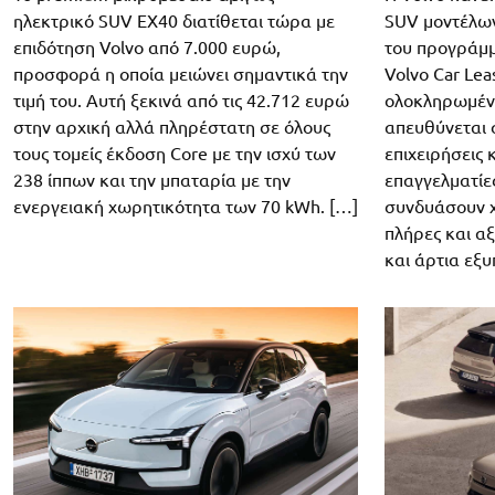
ηλεκτρικό SUV EX40 διατίθεται τώρα με
SUV μοντέλων
επιδότηση Volvo από 7.000 ευρώ,
του προγράμμ
προσφορά η οποία μειώνει σημαντικά την
Volvo Car Lea
τιμή του. Αυτή ξεκινά από τις 42.712 ευρώ
ολοκληρωμέν
στην αρχική αλλά πληρέστατη σε όλους
απευθύνεται σ
τους τομείς έκδοση Core με την ισχύ των
επιχειρήσεις 
238 ίππων και την μπαταρία με την
επαγγελματίε
ενεργειακή χωρητικότητα των 70 kWh. […]
συνδυάσουν χ
πλήρες και α
και άρτια εξυ