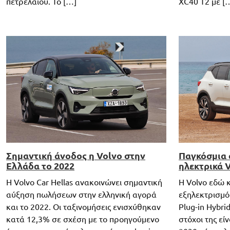
πετρελαίου. Το […]
XC40 T2 με [
Σημαντική άνοδος η Volvo στην
Παγκόσμια 
Ελλάδα το 2022
ηλεκτρικά V
Η Volvo Car Hellas ανακοινώνει σημαντική
H Volvo εδώ κ
αύξηση πωλήσεων στην ελληνική αγορά
εξηλεκτρισμό
και το 2022. Οι ταξινομήσεις ενισχύθηκαν
Plug-in Hybr
κατά 12,3% σε σχέση με το προηγούμενο
στόχοι της εί