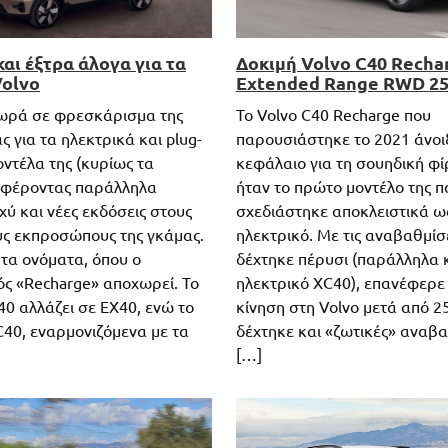
αι έξτρα άλογα για τα
Δοκιμή Volvo C40 Recha
Volvo
Extended Range RWD 2
ωρά σε φρεσκάρισμα της
To Volvo C40 Recharge που
 για τα ηλεκτρικά και plug-
παρουσιάστηκε το 2021 άνοι
οντέλα της (κυρίως τα
κεφάλαιο για τη σουηδική φ
σφέροντας παράλληλα
ήταν το πρώτο μοντέλο της π
ύ και νέες εκδόσεις στους
σχεδιάστηκε αποκλειστικά ω
ς εκπροσώπους της γκάμας.
ηλεκτρικό. Με τις αναβαθμίσ
 τα ονόματα, όπου ο
δέχτηκε πέρυσι (παράλληλα κ
ς «Recharge» αποχωρεί. Το
ηλεκτρικό XC40), επανέφερε
40 αλλάζει σε EX40, ενώ το
κίνηση στη Volvo μετά από 2
C40, εναρμονιζόμενα με τα
δέχτηκε και «ζωτικές» αναβα
[…]