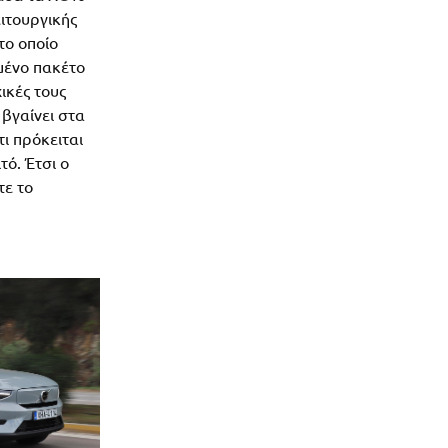
ιτουργικής
το οποίο
μένο πακέτο
ικές τους
 βγαίνει στα
τι πρόκειται
τό. Έτσι ο
τε το