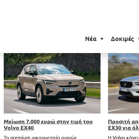
Ετικέτα:
Volvo XC40
Νέα
Δοκιμές
Μείωση 7.000 ευρώ στην τιμή του
Προσιτή απ
Volvo EX40
EX30 για ό
Το premium μικρομεσαίο αμιγώς
Η Volvo κάνε