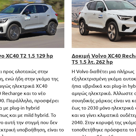
o XC40 T2 1.5 129 hp
Δοκιμή Volvo XC40 Rec
T5 1.5 λτ. 262 hp
ει προς ολοταχώς στην
Η Volvo διαθέτει μια πλήρως
η, ενώ ήδη στην γκάμα της
εξηλεκτρισμένη γκάμα αυτοκ
αμιγώς ηλεκτρικά XC40
ήπια υβριδικά και plug-in hyb
 Recharge και το νέο
αμιγώς ηλεκτρικά. Άλλωστε 
90. Παράλληλα, προσφέρει
σουηδικής μάρκας είναι να 
 με plug-in hybrid
έως το 2030 μόνο ηλεκτρικά
ως και με mild hybrid. Το
και να γίνει κλιματικά ουδέτε
o αυτή την στιγμή που δεν
2040. Στην κορυφή της γκάμα
εκτρική υποβοήθηση, είναι το
τοποθετήθηκε πρόσφατα το 