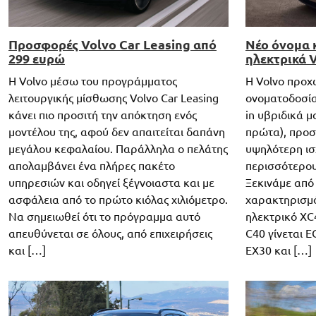
Προσφορές Volvo Car Leasing από
Νέο όνομα κ
299 ευρώ
ηλεκτρικά 
Η Volvo μέσω του προγράμματος
Η Volvo προχ
λειτουργικής μίσθωσης Volvo Car Leasing
ονοματοδοσίας
κάνει πιο προσιτή την απόκτηση ενός
in υβριδικά μ
μοντέλου της, αφού δεν απαιτείται δαπάνη
πρώτα), προ
μεγάλου κεφαλαίου. Παράλληλα ο πελάτης
υψηλότερη ισχ
απολαμβάνει ένα πλήρες πακέτο
περισσότερου
υπηρεσιών και οδηγεί ξέγνοιαστα και με
Ξεκινάμε από
ασφάλεια από το πρώτο κιόλας χιλιόμετρο.
χαρακτηρισμό
Να σημειωθεί ότι το πρόγραμμα αυτό
ηλεκτρικό XC
απευθύνεται σε όλους, από επιχειρήσεις
C40 γίνεται E
και […]
EX30 και […]