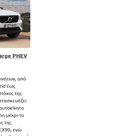
harge PHEV
ινήτων, από
rid έως
στόχος της
κατασκευάζει
 αυτοκίνητα
ρη μέχρι το
ς της
EX90, ενώ