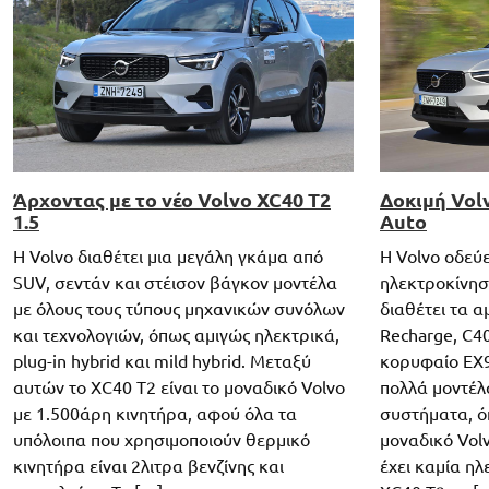
Άρχοντας με το νέο Volvo XC40 T2
Δοκιμή Volv
1.5
Auto
Η Volvo διαθέτει μια μεγάλη γκάμα από
H Volvo οδεύ
SUV, σεντάν και στέισον βάγκον μοντέλα
ηλεκτροκίνησ
με όλους τους τύπους μηχανικών συνόλων
διαθέτει τα 
και τεχνολογιών, όπως αμιγώς ηλεκτρικά,
Recharge, C40
plug-in hybrid και mild hybrid. Μεταξύ
κορυφαίο EX
αυτών το XC40 T2 είναι το μοναδικό Volvo
πολλά μοντέλα
με 1.500άρη κινητήρα, αφού όλα τα
συστήματα, όπ
υπόλοιπα που χρησιμοποιούν θερμικό
μοναδικό Volv
κινητήρα είναι 2λιτρα βενζίνης και
έχει καμία ηλ