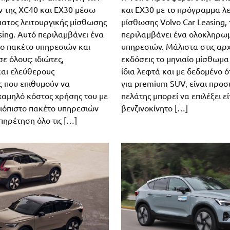
 της XC40 και ΕΧ30 μέσω
και ΕΧ30 με το πρόγραμμα λε
ατος λειτουργικής μίσθωσης
μίσθωσης Volvo Car Leasing, 
sing. Αυτό περιλαμβάνει ένα
περιλαμβάνει ένα ολοκληρω
ο πακέτο υπηρεσιών και
υπηρεσιών. Μάλιστα στις αρχ
ε όλους: ιδιώτες,
εκδόσεις το μηνιαίο μίσθωμα
και ελεύθερους
ίδια λεφτά και με δεδομένο ό
ς που επιθυμούν να
για premium SUV, είναι προσι
αμηλό κόστος χρήσης του με
πελάτης μπορεί να επιλέξει εί
ξιόπιστο πακέτο υπηρεσιών
βενζινοκίνητο […]
πηρέτηση όλο τις […]