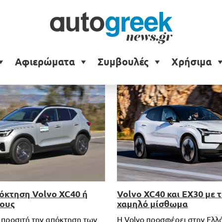
Αφιερώματα
Συμβουλές
Χρήσιμα
όκτηση Volvo XC40 ή
Volvo XC40 και EX30 με τ
λους
χαμηλό μίσθωμα
ι προσιτή την απόκτηση των
Η Volvo προσφέρει στην Ελλ