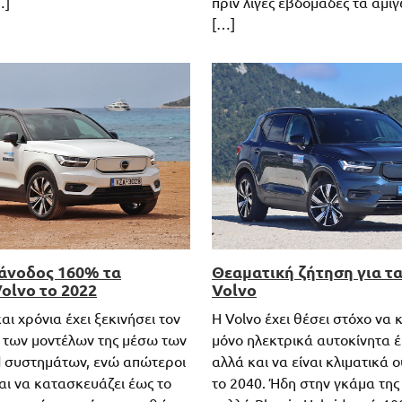
…]
πριν λίγες εβδομάδες τα αμι
[…]
άνοδος 160% τα
Θεαματική ζήτηση για τα
olvo το 2022
Volvo
αι χρόνια έχει ξεκινήσει τον
H Volvo έχει θέσει στόχο να
 των μοντέλων της μέσω των
μόνο ηλεκτρικά αυτοκίνητα έ
id συστημάτων, ενώ απώτεροι
αλλά και να είναι κλιματικά 
ναι να κατασκευάζει έως το
το 2040. Ήδη στην γκάμα της