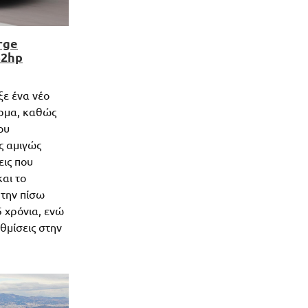
rge
52hp
ξε ένα νέο
ίρμα, καθώς
ου
ς αμιγώς
εις που
αι το
 την πίσω
5 χρόνια, ενώ
θμίσεις στην