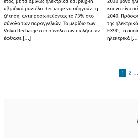
έτος, με τα αμιγώς ηλεκτρικά και plug-in
2030 μόνο ηλ
υβριδικά μοντέλα Recharge να οδηγούν τη
και να είναι 
ζήτηση, αντιπροσωπεύοντας το 73% στο
2040. Πρόσφ
σύνολο των παραγγελιών. Το μερίδιο των
της ηλεκτρικ
Volvo Recharge στο σύνολο των πωλήσεων
EX90, το οπο
έφθασε […]
ηλεκτρικά […
1
2