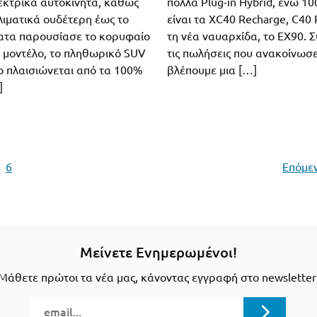
εκτρικά αυτοκίνητα, καθώς
πολλά Plug-in Hybrid, ενώ 1
κλιματικά ουδέτερη έως το
είναι τα XC40 Recharge, C40 
ατα παρουσίασε το κορυφαίο
τη νέα ναυαρχίδα, το EX90.
ό μοντέλο, το πληθωρικό SUV
τις πωλήσεις που ανακοίνωσε
ίο πλαισιώνεται από τα 100%
βλέπουμε μια […]
]
…
6
Επόμεν
Μείνετε Ενημερωμένοι!
Μάθετε πρώτοι τα νέα μας, κάνοντας εγγραφή στο newsletter