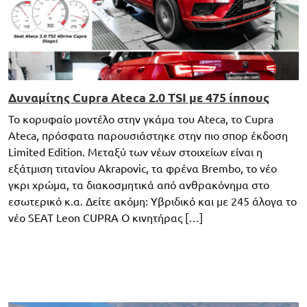
Δυναμίτης Cupra Ateca 2.0 TSI με 475 ίππους
Το κορυφαίο μοντέλο στην γκάμα του Ateca, το Cupra
Ateca, πρόσφατα παρουσιάστηκε στην πιο σπορ έκδοση
Limited Edition. Μεταξύ των νέων στοιχείων είναι η
εξάτμιση τιτανίου Akrapovic, τα φρένα Brembo, το νέο
γκρι χρώμα, τα διακοσμητικά από ανθρακόνημα στο
εσωτερικό κ.α. Δείτε ακόμη: Υβριδικό και με 245 άλογα το
νέο SEAT Leon CUPRA Ο κινητήρας […]