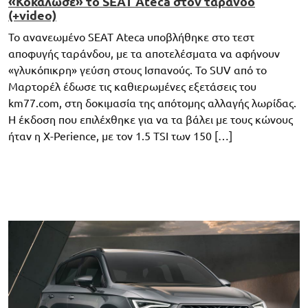
«Κοκάλωσε» το SEAT Ateca στον τάρανδο
(+video)
Το ανανεωμένο SEAT Ateca υποβλήθηκε στο τεστ
αποφυγής ταράνδου, με τα αποτελέσματα να αφήνουν
«γλυκόπικρη» γεύση στους Ισπανούς. Το SUV από το
Μαρτορέλ έδωσε τις καθιερωμένες εξετάσεις του
km77.com, στη δοκιμασία της απότομης αλλαγής λωρίδας.
Η έκδοση που επιλέχθηκε για να τα βάλει με τους κώνους
ήταν η X-Perience, με τον 1.5 TSI των 150 […]