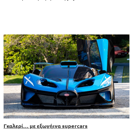
Γκαλερί… με εξωγήινα supercars