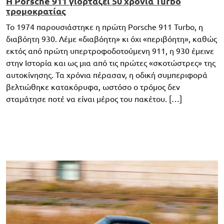
Η Porsche 911 γιορτάζει 50 χρόνια Turbo
τρομοκρατίας
Το 1974 παρουσιάστηκε η πρώτη Porsche 911 Turbo, η
διαβόητη 930. Λέμε «διαβόητη» κι όχι «περιβόητη», καθώς
εκτός από πρώτη υπερτροφοδοτούμενη 911, η 930 έμεινε
στην Ιστορία και ως μια από τις πρώτες «σκοτώστρες» της
αυτοκίνησης. Τα χρόνια πέρασαν, η οδική συμπεριφορά
βελτιώθηκε κατακόρυφα, ωστόσο ο τρόμος δεν
σταμάτησε ποτέ να είναι μέρος του πακέτου. […]