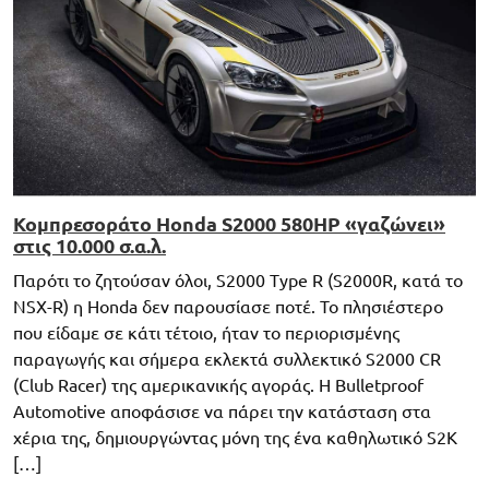
Κομπρεσοράτο Honda S2000 580HP «γαζώνει»
στις 10.000 σ.α.λ.
Παρότι το ζητούσαν όλοι, S2000 Type R (S2000R, κατά το
NSX-R) η Honda δεν παρουσίασε ποτέ. Το πλησιέστερο
που είδαμε σε κάτι τέτοιο, ήταν το περιορισμένης
παραγωγής και σήμερα εκλεκτά συλλεκτικό S2000 CR
(Club Racer) της αμερικανικής αγοράς. Η Bulletproof
Automotive αποφάσισε να πάρει την κατάσταση στα
χέρια της, δημιουργώντας μόνη της ένα καθηλωτικό S2K
[…]