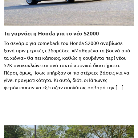
Τα γυρνάει η Honda για το νέο S2000
Το σενάριο για comeback του Honda S2000 αναβίωσε
ξανά πριν μερικές εβδομάδες. «Μαθημένα τα βουνά από
τα χιόνια» θα πει κάποιος, καθώς η κουβέντα περί νέου
S2K ανακυκλώνεται ανά τακτά χρονικά διαστήματα.
Πέρσι, όμως, ίσως υπήρξαν οι πιο στέρεες βάσεις για να
γίνει πραγματικότητα. Κι αυτό, διότι οι Ιάπωνες
φερόντουσαν να εξέταζαν απολύτως σοβαρά την […]