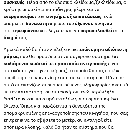
συσκευές
. Πέρα από το κλασικό κλείδωμα/ξεκλείδωμα, ο
χρήστης μπορεί για παράδειγμα, μέχρι και να
ενεργοποιήσει
τον
κινητήρα
εξ αποστάσεως
, ενώ
υπάρχει η
δυνατότητα
μέσω του
έξυπνου
κινητού
σας
τηλεφώνου
να ελέγχετε και να
παρακολουθείτε
το
όχημά
σας.
Αρχικά καλό θα ήταν επιλέξετε μια
επώνυμη
κι
αξιόπιστη
μάρκα
, που θα προσφέρει ένα σύγχρονο σύστημα (
οι
κυλιόμενοι κωδικοί με προστασία αντιγραφής
είναι
αυτονόητοι για την εποχή μας), το οποίο θα σας παρέχει
αμφίδρομη επικοινωνία μέσω του χειριστηρίου. Πάνω σε
αυτό απεικονίζονται οι απαιτούμενες πληροφορίες σχετικά
με την κατάσταση του αυτοκινήτου, ενώ παράλληλα
διαθέτουν και μια σειρά εντολών για απομακρυσμένο
έλεγχο. Όπως για παράδειγμα η δυνατότητα της
απομακρυσμένης απενεργοποίησης του κινητήρα, που σας
επιτρέπει να το σβήσετε το μοτέρ, αν αντιληφθείτε
απόπειρα κλοπής. Καλό θα ήταν το σύστημα που θα