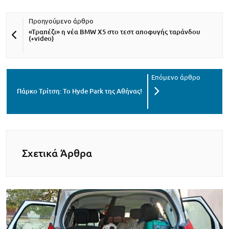
«Τραπέζι» η νέα BMW X5 στο τεστ αποφυγής ταράνδου
(+video)
Πάρκο Τρίτση: Το Hyde Park της Αθήνας!
Σχετικά Άρθρα