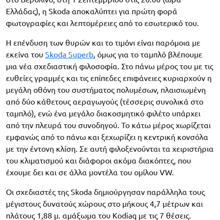
Ελλάδας), η Skoda αποκαλύπτει για πρώτη φορά
φωτογραφίες και λεπτομέρειες από το εσωτερικό του.
Η επένδυση των θυρών και το τιμόνι είναι παρόμοια με
εκείνα του
Skoda Superb
, όμως για το ταμπλό βλέπουμε
μια νέα σχεδιαστική φιλοσοφία. Στο πάνω μέρος του με τις
ευθείες γραμμές και τις επίπεδες επιφάνειες κυριαρχούν η
μεγάλη οθόνη του συστήματος πολυμέσων, πλαισιωμένη
από δύο κάθετους αεραγωγούς (τέσσερις συνολικά στο
ταμπλό), ενώ ένα μεγάλο διακοσμητικό φιλέτο υπάρχει
από την πλευρά του συνοδηγού. Το κάτω μέρος χωρίζεται
εμφανώς από το πάνω και ξεχωρίζει η κεντρική κονσόλα
με την έντονη κλίση. Σε αυτή φιλοξενούνται τα χειριστήρια
του κλιματισμού και διάφοροι ακόμα διακόπτες, που
έχουμε δει και σε άλλα μοντέλα του ομίλου VW.
​Οι σχεδιαστές της Skoda δημιούργησαν παράλληλα τους
μέγιστους δυνατούς χώρους στο μήκους 4,7 μέτρων και
πλάτους 1,88 μ. αμάξωμα του Kodiaq με τις 7 θέσεις.