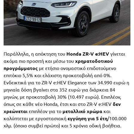
Παράλληλα, η απόκτηση του
Honda ZR-V e:HEV
γίνεται
ακόμα πιο προσιτή και μέσω του
χρηματοδοτικού
προγράμματος
με ετήσιο ονομαστικό επιδοτούμενο
επιτόκιο 5,5% και ελάχιστη προκαταβολή από 0%.
Ενδεικτικά για το ZR-V e:HEV Elegance των 34.990 ευρώ η
μηνιαία δόση βγαίνει στα 352 ευρώ για διάρκεια 84
μηνών, με προκαταβολή 30% (10.497 ευρώ). Επιπλέον,
όπως σε κάθε νέο Honda, έτσι και στο ZR-V e:HEV
δεν
χρεώνεται
επιπλέον για το
μεταλλικό χρώμα
και
καλύπτεται με εργοστασιακή
εγγύηση για 5 έτη
/100.000
χλμ. (όποιο συμβεί πρώτο) και 5 χρόνια οδική βοήθεια.