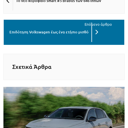
Το νέο κορυφαίο smart #5 Brabus των 646 ίππων
Επιδότηση Volkswagen έως ένα ετήσιο μισθό
Σχετικά Άρθρα