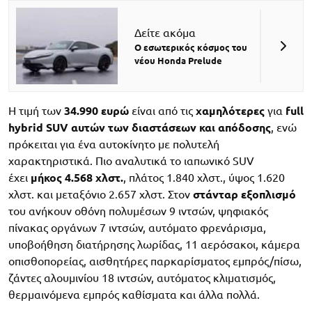
Δείτε ακόμα
O εσωτερικός κόσμος του
νέου Honda Prelude
Η τιμή των
34.990 ευρώ
είναι από τις
χαμηλότερες
για
full
hybrid SUV αυτών των διαστάσεων και απόδοσης
, ενώ
πρόκειται για ένα αυτοκίνητο με πολυτελή
χαρακτηριστικά. Πιο αναλυτικά το ιαπωνικό SUV
έχει
μήκος 4.568 χλστ.
, πλάτος 1.840 χλστ., ύψος 1.620
χλστ. και μεταξόνιο 2.657 χλστ. Στον
στάνταρ εξοπλισμό
του ανήκουν οθόνη πολυμέσων 9 ιντσών, ψηφιακός
πίνακας οργάνων 7 ιντσών, αυτόματο φρενάρισμα,
υποβοήθηση διατήρησης λωρίδας, 11 αερόσακοι, κάμερα
οπισθοπορείας, αισθητήρες παρκαρίσματος εμπρός/πίσω,
ζάντες αλουμινίου 18 ιντσών, αυτόματος κλιματισμός,
θερμαινόμενα εμπρός καθίσματα και άλλα πολλά.