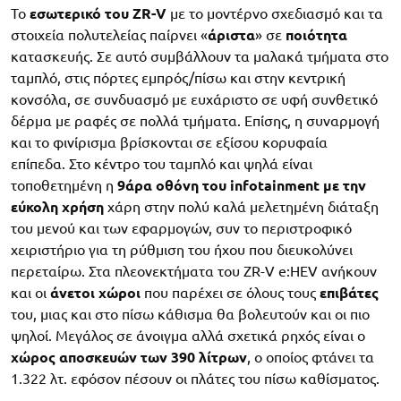
Το
εσωτερικό του ZR-V
με το μοντέρνο σχεδιασμό και τα
στοιχεία πολυτελείας παίρνει «
άριστα
» σε
ποιότητα
κατασκευής. Σε αυτό συμβάλλουν τα μαλακά τμήματα στο
ταμπλό, στις πόρτες εμπρός/πίσω και στην κεντρική
κονσόλα, σε συνδυασμό με ευχάριστο σε υφή συνθετικό
δέρμα με ραφές σε πολλά τμήματα. Επίσης, η συναρμογή
και το φινίρισμα βρίσκονται σε εξίσου κορυφαία
επίπεδα. Στο κέντρο του ταμπλό και ψηλά είναι
τοποθετημένη η
9άρα οθόνη του infotainment με την
εύκολη χρήση
χάρη στην πολύ καλά μελετημένη διάταξη
του μενού και των εφαρμογών, συν το περιστροφικό
χειριστήριο για τη ρύθμιση του ήχου που διευκολύνει
περεταίρω. Στα πλεονεκτήματα του ZR-V e:HEV ανήκουν
και οι
άνετοι χώροι
που παρέχει σε όλους τους
επιβάτες
του, μιας και στο πίσω κάθισμα θα βολευτούν και οι πιο
ψηλοί. Μεγάλος σε άνοιγμα αλλά σχετικά ρηχός είναι ο
χώρος αποσκευών των 390 λίτρων
, ο οποίος φτάνει τα
1.322 λτ. εφόσον πέσουν οι πλάτες του πίσω καθίσματος.