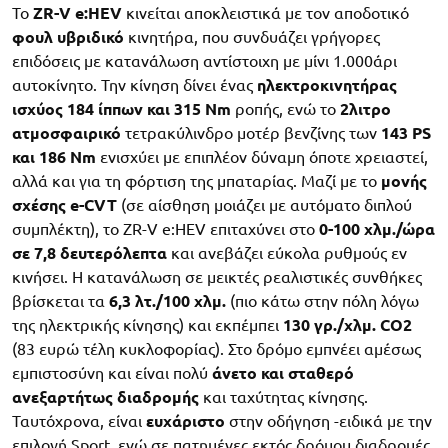
Το
ZR-V e:HEV
κινείται αποκλειστικά με τον αποδοτικό
φουλ υβριδικό
κινητήρα, που συνδυάζει γρήγορες
επιδόσεις με κατανάλωση αντίστοιχη με μίνι 1.000άρι
αυτοκίνητο. Την κίνηση δίνει ένας
ηλεκτροκινητήρας
ισχύος 184 ίππων και 315 Nm
ροπής, ενώ το
2λιτρο
ατμοσφαιρικό
τετρακύλινδρο μοτέρ βενζίνης των
143 PS
και 186 Nm
ενισχύει με επιπλέον δύναμη όποτε χρειαστεί,
αλλά και για τη φόρτιση της μπαταρίας. Μαζί με το
μονής
σχέσης e-CVT
(σε αίσθηση μοιάζει με αυτόματο διπλού
συμπλέκτη), το ZR-V e:HEV επιταχύνει στο
0-100 χλμ./ώρα
σε 7,8 δευτερόλεπτα
και ανεβάζει εύκολα ρυθμούς εν
κινήσει. Η κατανάλωση σε μεικτές ρεαλιστικές συνθήκες
βρίσκεται τα
6,3 λτ./100 χλμ.
(πιο κάτω στην πόλη λόγω
της ηλεκτρικής κίνησης) και εκπέμπει
130 γρ./χλμ. CO2
(83 ευρώ τέλη κυκλοφορίας). Στο δρόμο εμπνέει αμέσως
εμπιστοσύνη και είναι πολύ
άνετο και σταθερό
ανεξαρτήτως διαδρομής
και ταχύτητας κίνησης.
Ταυτόχρονα, είναι
ευχάριστο
στην οδήγηση -ειδικά με την
επιλογή Sport, ενώ σε πατημένες εκτός δρόμου διαδρομές