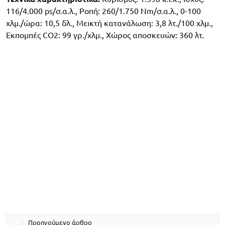
116/4.000 ps/σ.α.λ., Ροπή: 260/1.750 Nm/σ.α.λ., 0-100
χλμ./ώρα: 10,5 δλ., Μεικτή κατανάλωση: 3,8 λτ./100 χλμ.,
Εκπομπές CO2: 99 γρ./χλμ., Χώρος αποσκευών: 360 λτ.