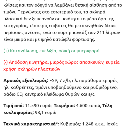
κλίσεις και τον οδηγό να λαμβάνει θετική αίσθηση από το
τιμόνι. Περνώντας στο εσωτερικό του, τα σκληρά
πλαστικά δεν ξεπερνούν σε ποιότητα το μέσο όρο της
κατηγορίας, τέσσερις επιβάτες θα μετακινηθούν δίχως
περίσσιες ανέσεις, ενώ το πορτ μπαγκάζ των 211 λίτρων
είναι μικρό και με ψηλό κατώφλι φόρτωσης.
(+) Κατανάλωση, ευελιξία, οδική συμπεριφορά
(-) Απόδοση κινητήρα, μικρός χώρος αποσκευών, ευρεία
χρήση σκληρών πλαστικών
Αρχικός εξοπλισμός:
ESP, 7 a/b, ηλ. παράθυρα εμπρός,
ηλ. καθρέπτες, τιμόνι υποβοηθούμενο και ρυθμιζόμενο,
ράδιο CD, κεντρικό κλείδωμα θυρών και a/c.
Τιμή από:
11.590 ευρώ,
Τεκμήριο:
4.600 ευρώ,
Τέλη
κυκλοφορίας:
98,1 ευρώ
Τεχνικά χαρακτηριστικά
*: Κυβισμός: 1.248 κ.εκ., Ισχύς: