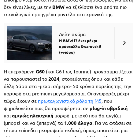
δεν είναι λίγες, με την
BMW
να εξελίσσει ένα από τα πιο
τεχνολογικά προηγμένα μοντέλα στα χρονικά της.
Δείτε ακόμα
H BMW i7 έχει μέχρι
κρύσταλλα Swarovski!
(+video)
Η επερχόμενη
G60
(και G61 ως Touring) προγραμματίζεται
να παρουσιαστεί το
2024
, στοχεύοντας όπου και κάθε
άλλη 5άρα στα -μέχρι σήμερα- 50 χρόνια πορείας της: την
κορυφή στα premium μεγαλομεσαία. Οι αναφορές μέχρι
τώρα έχουν σε
πρωταγωνιστικό ρόλο τη M5
, που
φημολογείται πως θα προσφέρεται σε
plug-in υβριδική
και
αμιγώς ηλεκτρική
μορφή, με ισχύ που θα αγγίζει
(μπορεί και να ξεπερνά) τα
1.000 άλογα
! Για να φτάσει σε
τέτοια επίπεδα η κορυφαία εκδοχή, όμως, απαιτείται μια