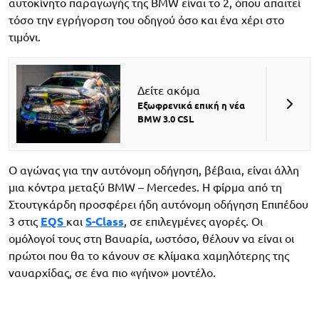
αυτοκίνητο παραγωγής της BMW είναι το 2, όπου απαιτεί
τόσο την εγρήγορση του οδηγού όσο και ένα χέρι στο
τιμόνι.
Δείτε ακόμα
Εξωφρενικά επική η νέα
BMW 3.0 CSL
Ο αγώνας για την αυτόνομη οδήγηση, βέβαια, είναι άλλη
μια κόντρα μεταξύ BMW – Mercedes. Η φίρμα από τη
Στουτγκάρδη προσφέρει ήδη αυτόνομη οδήγηση Επιπέδου
3 στις
EQS
και
S-Class
, σε επιλεγμένες αγορές. Οι
ομόλογοί τους στη Βαυαρία, ωστόσο, θέλουν να είναι οι
πρώτοι που θα το κάνουν σε κλίμακα χαμηλότερης της
ναυαρχίδας, σε ένα πιο «γήινο» μοντέλο.