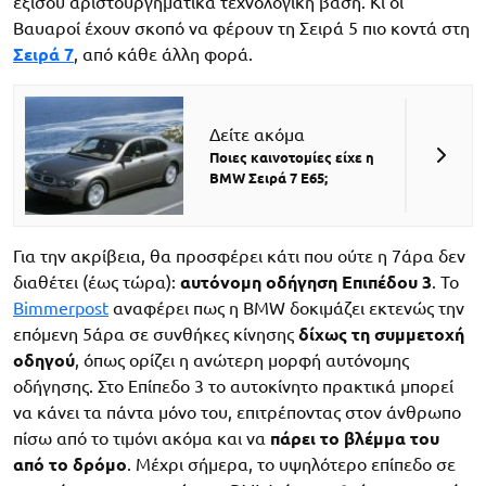
εξίσου αριστουργηματικά τεχνολογική βάση. Κι οι
Βαυαροί έχουν σκοπό να φέρουν τη Σειρά 5 πιο κοντά στη
Σειρά 7
, από κάθε άλλη φορά.
Δείτε ακόμα
Ποιες καινοτομίες είχε η
BMW Σειρά 7 E65;
Για την ακρίβεια, θα προσφέρει κάτι που ούτε η 7άρα δεν
διαθέτει (έως τώρα):
αυτόνομη οδήγηση Επιπέδου 3
. Το
Bimmerpost
αναφέρει πως η BMW δοκιμάζει εκτενώς την
επόμενη 5άρα σε συνθήκες κίνησης
δίχως τη συμμετοχή
οδηγού
, όπως ορίζει η ανώτερη μορφή αυτόνομης
οδήγησης. Στο Επίπεδο 3 το αυτοκίνητο πρακτικά μπορεί
να κάνει τα πάντα μόνο του, επιτρέποντας στον άνθρωπο
πίσω από το τιμόνι ακόμα και να
πάρει το βλέμμα του
από το δρόμο
. Μέχρι σήμερα, το υψηλότερο επίπεδο σε