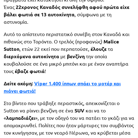
Ένας
22χρονος Καναδός συνελήφθη αφού πρώτα είχε
βάλει φωτιά σε 13 αυτοκίνητα
, σύμφωνα με τη
αστυνομία.
Αυτό το απίστευτο περιστατικό συνέβη στον Καναδά και
πιθανώς στο Τορόντο. Ο τρελός (προφανώς)
Malice
Sutton
, ετών 22 εκεί που περπατούσε,
έλουζε
τα
διερχόμενα
αυτοκίνητα
με
βενζίνη
την οποία
κουβαλούσε σε ένα μικρό μπιτόνι και με έναν αναπτήρα
τους
έβαζε
φωτιά
!
Δείτε ακόμη:
Viper 1.400 ίππων σπάει το μοτέρ και
πιάνει φωτιά!
Στο βίντεο που τράβηξε περαστικός, απεικονίζεται ο
Sutton να ρίχνει βενζίνη σε ένα
SUV
και να το
«
λαμπαδιάζει
», με τον οδηγό του να πατάει το γκάζι για να
απομακρυνθεί. Πολίτες που ήταν μάρτυρες του συμβάντος
τον κυνήγησαν, με τον νεαρό Νέρωνα, να κρύβεται μέσα