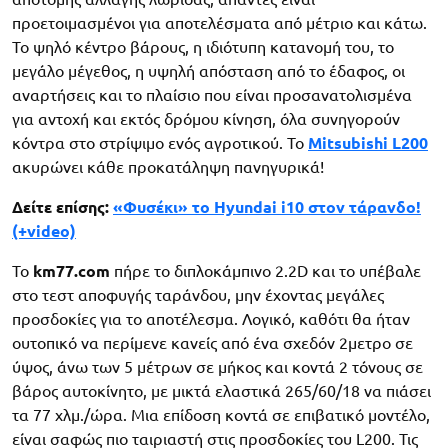
προετοιμασμένοι για αποτελέσματα από μέτριο και κάτω.
Το ψηλό κέντρο βάρους, η ιδιότυπη κατανομή του, το
μεγάλο μέγεθος, η υψηλή απόσταση από το έδαφος, οι
αναρτήσεις και το πλαίσιο που είναι προσανατολισμένα
για αντοχή και εκτός δρόμου κίνηση, όλα συνηγορούν
κόντρα στο στρίψιμο ενός αγροτικού. Το
Mitsubishi L200
ακυρώνει κάθε προκατάληψη πανηγυρικά!
Δείτε επίσης:
«Φυσέκι» το Hyundai i10 στον τάρανδο!
(+video)
Το
km77.com
πήρε το διπλοκάμπινο 2.2D και το υπέβαλε
στο τεστ αποφυγής ταράνδου, μην έχοντας μεγάλες
προσδοκίες για το αποτέλεσμα. Λογικό, καθότι θα ήταν
ουτοπικό να περίμενε κανείς από ένα σχεδόν 2μετρο σε
ύψος, άνω των 5 μέτρων σε μήκος και κοντά 2 τόνους σε
βάρος αυτοκίνητο, με μικτά ελαστικά 265/60/18 να πιάσει
τα 77 χλμ./ώρα. Μια επίδοση κοντά σε επιβατικό μοντέλο,
είναι σαφώς πιο ταιριαστή στις προσδοκίες του L200. Τις