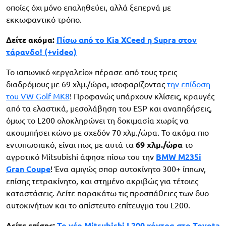
οποίες όχι μόνο επαληθεύει, αλλά ξεπερνά με
εκκωφαντικό τρόπο.
Δείτε ακόμα:
Πίσω από το Kia XCeed η Supra στον
τάρανδο! (+video)
Το ιαπωνικό «εργαλείο» πέρασε από τους τρεις
διαδρόμους με 69 χλμ./ώρα, ισοφαρίζοντας
την επίδοση
του VW Golf MK8
! Προφανώς υπάρχουν κλίσεις, κραυγές
από τα ελαστικά, μεσολάβηση του ESP και αναπηδήσεις,
όμως το L200 ολοκληρώνει τη δοκιμασία χωρίς να
ακουμπήσει κώνο με σχεδόν 70 χλμ./ώρα. Το ακόμα πιο
εντυπωσιακό, είναι πως με αυτά τα
69 χλμ./ώρα
το
αγροτικό Mitsubishi άφησε πίσω του την
BMW M235i
Gran Coupe
! Ένα αμιγώς σπορ αυτοκίνητο 300+ ίππων,
επίσης τετρακίνητο, και στημένο ακριβώς για τέτοιες
καταστάσεις. Δείτε παρακάτω τις προσπάθειες των δυο
αυτοκινήτων και το απίστευτο επίτευγμα του L200.
Δείτε επίσης:
Το νέο Mitsubishi L200 κόντρα στο Toyota