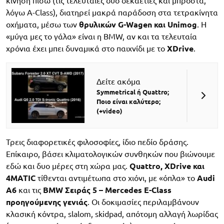
κίνηση πίσω (τις τελευταίες δυο δεκαετίες και μπροστά,
λόγω A-Class), διατηρεί μακρά παράδοση στα τετρακίνητα
οχήματα, μέσω των
θρυλικών G-Wagen και Unimog
. Η
«μύγα μες το γάλα» είναι η BMW, αν και τα τελευταία
χρόνια έχει μπει δυναμικά στο παιχνίδι με το
XDrive
.
Δείτε ακόμα
Symmetrical ή Quattro;
Ποιο είναι καλύτερο;
(+video)
Τρεις διαφορετικές φιλοσοφίες, ίδιο πεδίο δράσης.
Επίκαιρο, βάσει κλιματολογικών συνθηκών που βιώνουμε
εδώ και δυο μέρες στη χώρα μας.
Quattro, XDrive και
4MATIC
τίθενται αντιμέτωπα στο χιόνι, με «όπλα» το
Audi
A6
και τις
BMW Σειράς 5 – Mercedes E-Class
προηγούμενης γενιάς
. Οι δοκιμασίες περιλαμβάνουν
κλασική κόντρα, slalom, skidpad, απότομη αλλαγή λωρίδας