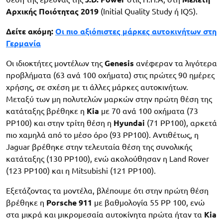
Αρχικής Ποιότητας 2019
(Initial Quality Study ή IQS).
Δείτε ακόμη:
Οι πιο αξιόπιστες μάρκες αυτοκινήτων στη
Γερμανία
Οι ιδιοκτήτες μοντέλων της
Genesis
ανέφεραν τα λιγότερα
προβλήματα (63 ανά 100 οχήματα) στις πρώτες 90 ημέρες
χρήσης, σε σχέση με τι άλλες μάρκες αυτοκινήτων.
Μεταξύ των μη πολυτελών μαρκών στην πρώτη θέση της
κατάταξης βρέθηκε η
Kia
με 70 ανά 100 οχήματα (73
PP100) και στην τρίτη θέση η
Hyundai
(71 PP100), αρκετά
πιο χαμηλά από το μέσο όρο (93 PP100). Αντιθέτως, η
Jaguar βρέθηκε στην τελευταία θέση της συνολικής
κατάταξης (130 PP100), ενώ ακολούθησαν η Land Rover
(123 PP100) και η Mitsubishi (121 PP100).
Εξετάζοντας τα μοντέλα, βλέπουμε ότι στην πρώτη θέση
βρέθηκε η
Porsche 911
με βαθμολογία 55 PP 100, ενώ
στα μικρά και μικρομεσαία αυτοκίνητα πρώτα ήταν τα
Kia