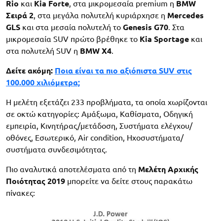
Rio
και
Kia Forte
, στα μικρομεσαία premium η
BMW
Σειρά 2
, στα μεγάλα πολυτελή κυριάρχησε η
Mercedes
GLS
και στα μεσαία πολυτελή το
Genesis G70
. Στα
μικρομεσαία SUV πρώτο βρέθηκε το
Kia Sportage
και
στα πολυτελή SUV η
BMW X4
.
Δείτε ακόμη:
Ποια είναι τα πιο αξιόπιστα SUV στις
100.000 χιλιόμετρα;
Η μελέτη εξετάζει 233 προβλήματα, τα οποία χωρίζονται
σε οκτώ κατηγορίες: Αμάξωμα, Καθίσματα, Οδηγική
εμπειρία, Κινητήρας/μετάδοση, Συστήματα ελέγχου/
οθόνες, Εσωτερικό, Air condition, Ηχοσυστήματα/
συστήματα συνδεσιμότητας.
Πιο αναλυτικά αποτελέσματα από τη
Μελέτη Αρχικής
Ποιότητας 2019
μπορείτε να δείτε στους παρακάτω
πίνακες: