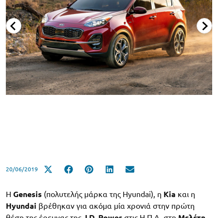
20/06/2019
Η
Genesis
(πολυτελής μάρκα της Hyundai), η
Kia
και η
Hyundai
βρέθηκαν για ακόμα μία χρονιά στην πρώτη
θέση της έρευνας της
J.D. Power
στις Η.Π.Α, στη
Μελέτη