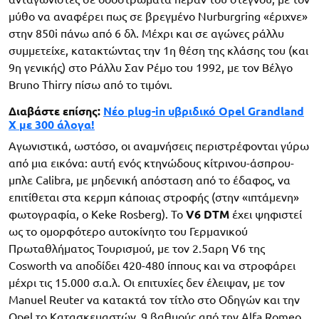
μύθο να αναφέρει πως σε βρεγμένο Nurburgring «έριχνε»
στην 850i πάνω από 6 δλ. Μέχρι και σε αγώνες ράλλυ
συμμετείχε, κατακτώντας την 1η θέση της κλάσης του (και
9η γενικής) στο Ράλλυ Σαν Ρέμο του 1992, με τον Βέλγο
Bruno Thirry πίσω από το τιμόνι.
Διαβάστε επίσης:
Νέο plug-in υβριδικό Opel Grandland
X με 300 άλογα!
Αγωνιστικά, ωστόσο, οι αναμνήσεις περιστρέφονται γύρω
από μια εικόνα: αυτή ενός κτηνώδους κίτρινου-άσπρου-
μπλε Calibra, με μηδενική απόσταση από το έδαφος, να
επιτίθεται στα κερμπ κάποιας στροφής (στην «ιπτάμενη»
φωτογραφία, ο Keke Rosberg). Το
V6 DTM
έχει ψηφιστεί
ως το ομορφότερο αυτοκίνητο του Γερμανικού
Πρωταθλήματος Τουρισμού, με τον 2.5αρη V6 της
Cosworth να αποδίδει 420-480 ίππους και να στροφάρει
μέχρι τις 15.000 σ.α.λ. Oι επιτυχίες δεν έλειψαν, με τον
Manuel Reuter να κατακτά τον τίτλο στο Οδηγών και την
Opel το Κατασκευαστών, 9 βαθμούς από την Alfa Romeo