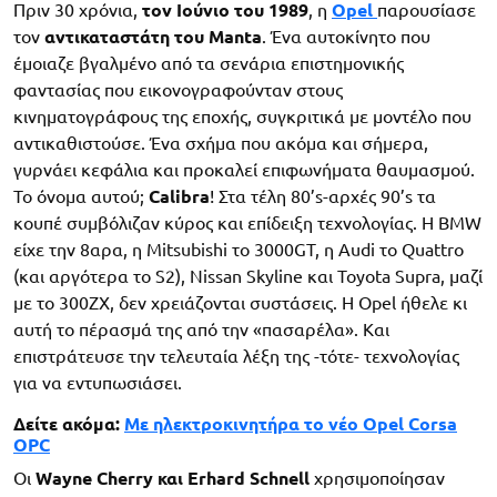
Πριν 30 χρόνια,
τον Ιούνιο του 1989
, η
Opel
παρουσίασε
τον
αντικαταστάτη του Manta
. Ένα αυτοκίνητο που
έμοιαζε βγαλμένο από τα σενάρια επιστημονικής
φαντασίας που εικονογραφούνταν στους
κινηματογράφους της εποχής, συγκριτικά με μοντέλο που
αντικαθιστούσε. Ένα σχήμα που ακόμα και σήμερα,
γυρνάει κεφάλια και προκαλεί επιφωνήματα θαυμασμού.
Το όνομα αυτού;
Calibra
! Στα τέλη 80’s-αρχές 90’s τα
κουπέ συμβόλιζαν κύρος και επίδειξη τεχνολογίας. Η BMW
είχε την 8αρα, η Mitsubishi το 3000GT, η Audi το Quattro
(και αργότερα το S2), Nissan Skyline και Toyota Supra, μαζί
με το 300ZX, δεν χρειάζονται συστάσεις. Η Opel ήθελε κι
αυτή το πέρασμά της από την «πασαρέλα». Και
επιστράτευσε την τελευταία λέξη της -τότε- τεχνολογίας
για να εντυπωσιάσει.
Δείτε ακόμα:
Με ηλεκτροκινητήρα το νέο Opel Corsa
OPC
Οι
Wayne Cherry και Erhard Schnell
χρησιμοποίησαν