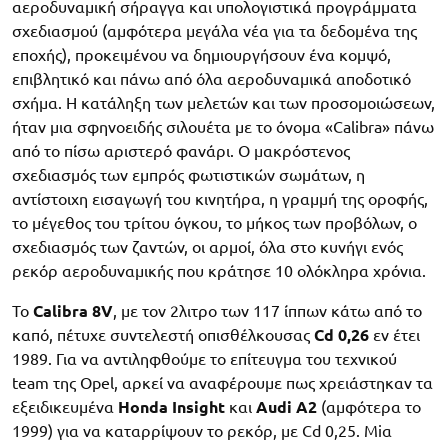
αεροδυναμική σήραγγα και υπολογιστικά προγράμματα
σχεδιασμού (αμφότερα μεγάλα νέα για τα δεδομένα της
εποχής), προκειμένου να δημιουργήσουν ένα κομψό,
επιβλητικό και πάνω από όλα αεροδυναμικά αποδοτικό
σχήμα. Η κατάληξη των μελετών και των προσομοιώσεων,
ήταν μια σφηνοειδής σιλουέτα με το όνομα «Calibra» πάνω
από το πίσω αριστερό φανάρι. Ο μακρόστενος
σχεδιασμός των εμπρός φωτιστικών σωμάτων, η
αντίστοιχη εισαγωγή του κινητήρα, η γραμμή της οροφής,
το μέγεθος του τρίτου όγκου, το μήκος των προβόλων, ο
σχεδιασμός των ζαντών, οι αρμοί, όλα στο κυνήγι ενός
ρεκόρ αεροδυναμικής που κράτησε 10 ολόκληρα χρόνια.
Το
Calibra 8V
, με τον 2λιτρο των 117 ίππων κάτω από το
καπό, πέτυχε συντελεστή οπισθέλκουσας
Cd 0,26
εν έτει
1989. Για να αντιληφθούμε το επίτευγμα του τεχνικού
team της Opel, αρκεί να αναφέρουμε πως χρειάστηκαν τα
εξειδικευμένα
Honda Insight
και
Audi A2
(αμφότερα το
1999) για να καταρρίψουν το ρεκόρ, με Cd 0,25. Μiα