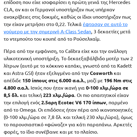
επίδοση που είχε ισοφαρίσει η πρώτη γενιά της Mercedes
CLA, αν και οι Γερμανοί υποστήριζαν πως υπήρχαν
ανακρίβειες στις δοκιμές, καθώς οι ίδιοι υποστήριζαν πως
την είχαν μετρήσει στο 0,22. Τελικά
έφτασαν σε αυτό το
νούμερο με την σημερινή A-Class Sedan
, 3 δεκαετίες μετά
το ντεμπούτο του κουπέ από το Ρούσελχαϊμ.
Πέρα από την εμφάνιση, το Calibra είχε και την ανάλογη
υλικοτεχνική υποστήριξη. Το δεκαεξαβάλβιδο μοτέρ των 2
λίτρων (αυτό με το κόκκινο καπάκι, γνωστό από τα Kadett
και Astra GSI) ήταν εξελιγμένο από την
Cosworth
και
απέδιδε
150 ίππους στις 6.000 σ.α.λ.
, μαζί με
196 Nm στις
4.800 σ.α.λ.
Ισχύς που ήταν ικανή για
0-100 χλμ./ώρα σε
8,5 δλ.
και τελική
223 χλμ./ώρα
. Οι πιο απαιτητικοί είχαν
την επιλογή ενός
2.5αρη Ecotec V6 170 ίππων
, παρμένο
από το Omega. Οι επιδόσεις ήταν πέρα από ικανοποιητικές
(0-100 χλμ./ώρα σε 7,8 δλ. και τελική 230 χλμ./ώρα), όμως
το παρουσιαστικό «φώναζε» για κάτι παραπάνω. Αρκετές
φορές, το ίδιο συνέβαινε και με το πλαίσιο.