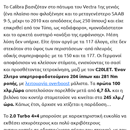
Το Calibra βασιζόταν στο πάτωμα του Vectra 1ης γενιάς
(ένα πλαίσιο που φιλοξένησε και το μεταγενέστερο SAAB
9-5, μέχρι το 2010 και αποδόσεις έως 250 ίππους) και είχε
επικριθεί από τον Τύπο, ως «αδιάφορο», «μονοδιάστατο»
και το αρκετά αυστηρό «ανάξιο της εμφάνισης». Μέση
λύση δεν υπήρχε. Είτε ήταν αργό με τα 117 άλογα, είτε δεν
στεκόταν στο ύψος των περιστάσεων -από πλευράς
οδικής συμπεριφοράς- με τα 150 και τα 177. Οι Γερμανοί
αποφάσισαν να κλείσουν στόματα, ενισχύοντας το σασί
και προσθέτοντας τετρακίνηση, μαζί με τον
C20LET. Έναν
2λιτρο υπερτροφοδοτούμενο 204 ίππων και 281 Nm
ροπής
, με
λειτουργία overboost
μάλιστα. Tα
πρώτα 100
χλμ./ώρα
αποτελούσαν παρελθόν μετά από
6,7 δλ.
και η
βελόνα του κοντέρ σταματούσε να κινείται στα
245 χλμ./
ώρα.
Κάπως έτσι, άρχισε να χτίζεται η παράδοση…
Το
2.0 Turbo 4×4
μπορούσε με χαρακτηριστική ευκολία να
εκθέσει ισχυρότερους και πολύ ακριβότερους
ανταγωνιστές σε οδοστρώματα πέραν του στεγνού, με τον