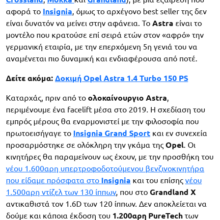
αφορά το
Insignia
, όμως το αρχέγονο best seller της δεν
είναι δυνατόν να μείνει στην αφάνεια. Το
Astra
είναι το
μοντέλο που κρατούσε επί σειρά ετών στον «αφρό» την
γερμανική εταιρία, με την επερχόμενη 5η γενιά του να
αναμένεται πιο δυναμική και ενδιαφέρουσα από ποτέ.
Δείτε ακόμα:
Δοκιμή Opel Astra 1.4 Turbo 150 PS
Καταρχάς, πριν από το
ολοκαίνουργιο Astra
,
περιμένουμε ένα facelift μέσα στο 2019. Η σχεδίαση του
εμπρός μέρους θα εναρμονιστεί με την φιλοσοφία που
πρωτοεισήγαγε το
Insignia Grand Sport
και εν συνεχεία
προσαρμόστηκε σε ολόκληρη την γκάμα της
Opel
. Οι
κινητήρες θα παραμείνουν ως έχουν, με την προσθήκη του
νέου 1.600αρη υπερτροφοδοτούμενου βενζινοκινητήρα
που είδαμε πρόσφατα στο
Insignia
και του επίσης
νέου
1.500αρη ντίζελ των 130 ίππων
, που στο
Grandland X
αντικαθιστά τον 1.6D των 120 ίππων. Δεν αποκλείεται να
δούμε και κάποια έκδοση του
1.200αρη PureTech
των