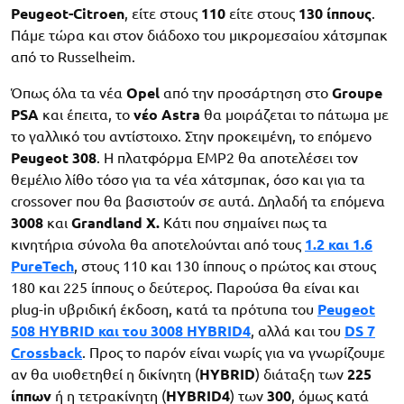
Peugeot-Citroen
, είτε στους
110
είτε στους
130 ίππους
.
Πάμε τώρα και στον διάδοχο του μικρομεσαίου χάτσμπακ
από το Russelheim.
Όπως όλα τα νέα
Opel
από την προσάρτηση στο
Groupe
PSA
και έπειτα, το
νέο Astra
θα μοιράζεται το πάτωμα με
το γαλλικό του αντίστοιχο. Στην προκειμένη, το επόμενο
Peugeot 308
. H πλατφόρμα EMP2 θα αποτελέσει τον
θεμέλιο λίθο τόσο για τα νέα χάτσμπακ, όσο και για τα
crossover που θα βασιστούν σε αυτά. Δηλαδή τα επόμενα
3008
και
Grandland X.
Κάτι που σημαίνει πως τα
κινητήρια σύνολα θα αποτελούνται από τους
1.2 και 1.6
PureTech
, στους 110 και 130 ίππους ο πρώτος και στους
180 και 225 ίππους ο δεύτερος. Παρούσα θα είναι και
plug-in υβριδική έκδοση, κατά τα πρότυπα του
Peugeot
508 HYBRID και του 3008 HYBRID4
, αλλά και του
DS 7
Crossback
. Προς το παρόν είναι νωρίς για να γνωρίζουμε
αν θα υιοθετηθεί η δικίνητη (
HYBRID
) διάταξη των
225
ίππων
ή η τετρακίνητη (
HYBRID4
) των
300
, όμως κατά