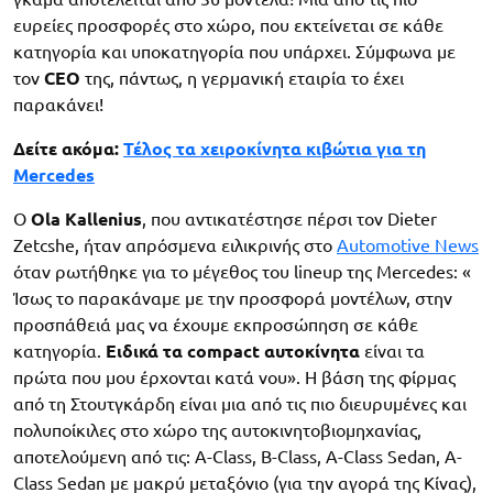
ευρείες προσφορές στο χώρο, που εκτείνεται σε κάθε
κατηγορία και υποκατηγορία που υπάρχει. Σύμφωνα με
τον
CEO
της, πάντως, η γερμανική εταιρία το έχει
παρακάνει!
Δείτε ακόμα:
Τέλος τα χειροκίνητα κιβώτια για τη
Mercedes
Ο
Ola Kallenius
, που αντικατέστησε πέρσι τον Dieter
Zetcshe, ήταν απρόσμενα ειλικρινής στο
Automotive News
όταν ρωτήθηκε για το μέγεθος του lineup της Mercedes: «
Ίσως το παρακάναμε με την προσφορά μοντέλων, στην
προσπάθειά μας να έχουμε εκπροσώπηση σε κάθε
κατηγορία.
Ειδικά τα compact αυτοκίνητα
είναι τα
πρώτα που μου έρχονται κατά νου». H βάση της φίρμας
από τη Στουτγκάρδη είναι μια από τις πιο διευρυμένες και
πολυποίκιλες στο χώρο της αυτοκινητοβιομηχανίας,
αποτελούμενη από τις: A-Class, B-Class, A-Class Sedan, A-
Class Sedan με μακρύ μεταξόνιο (για την αγορά της Κίνας),