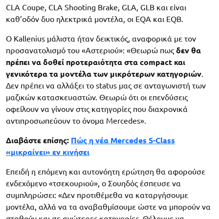
CLA Coupe, CLA Shooting Brake, GLA, GLB και είναι
καθ’οδόν δυο ηλεκτρικά μοντέλα, οι EQA και EQB.
Ο Kallenius μάλιστα ήταν δεικτικός, αναφορικά με τον
προσανατολισμό του «Αστεριού»: «Θεωρώ πως
δεν θα
πρέπει να δοθεί προτεραιότητα στα compact και
γενικότερα τα μοντέλα των μικρότερων κατηγοριών
.
Δεν πρέπει να αλλάξει το status μας σε ανταγωνιστή των
μαζικών κατασκευαστών. Θεωρώ ότι οι επενδύσεις
οφείλουν να γίνουν στις κατηγορίες που διαχρονικά
αντιπροσωπεύουν το όνομα Mercedes».
Διαβάστε επίσης:
Πώς η νέα Mercedes S-Class
«μικραίνει» εν κινήσει
Επειδή η επόμενη και αυτονόητη ερώτηση θα αφορούσε
ενδεχόμενο «τσεκουριού», ο Σουηδός έσπευσε να
συμπληρώσει: «Δεν προτιθέμεθα να καταργήσουμε
μοντέλα, αλλά να τα αναβαθμίσουμε ώστε να μπορούν να
σταθούν και σε ανώτερες κατηγορίες. Θέλουμε να