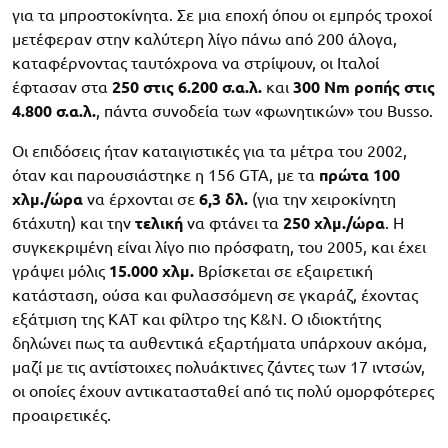
για τα μπροστοκίνητα. Σε μια εποχή όπου οι εμπρός τροχοί
μετέφεραν στην καλύτερη λίγο πάνω από 200 άλογα,
καταφέρνοντας ταυτόχρονα να στρίψουν, οι Ιταλοί
έφτασαν στα
250 στις 6.200 σ.α.λ.
και
300 Nm ροπής στις
4.800 σ.α.λ.
, πάντα συνοδεία των «φωνητικών» του Busso.
Οι επιδόσεις ήταν καταιγιστικές για τα μέτρα του 2002,
όταν και παρουσιάστηκε η 156 GTA, με τα
πρώτα 100
χλμ./ώρα
να έρχονται σε
6,3 δλ.
(για την χειροκίνητη
6τάχυτη) και την
τελική
να φτάνει τα
250 χλμ./ώρα
. Η
συγκεκριμένη είναι λίγο πιο πρόσφατη, του 2005, και έχει
γράψει μόλις
15.000 χλμ.
Βρίσκεται σε εξαιρετική
κατάσταση, ούσα και φυλασσόμενη σε γκαράζ, έχοντας
εξάτμιση της ΚΑΤ και φίλτρο της K&N. Ο ιδιοκτήτης
δηλώνει πως τα αυθεντικά εξαρτήματα υπάρχουν ακόμα,
μαζί με τις αντίστοιχες πολυάκτινες ζάντες των 17 ιντσών,
οι οποίες έχουν αντικατασταθεί από τις πολύ ομορφότερες
προαιρετικές.