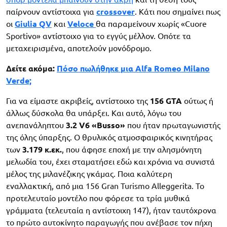
παίρνουν αντίστοιχα για
crossover
. Κάτι που σημαίνει πως
οι
Giulia QV
και
Veloce
θα παραμείνουν χωρίς «Cuore
Sportivo» αντίστοιχο για το εγγύς μέλλον. Οπότε τα
μεταχειρισμένα, αποτελούν μονόδρομο.
Δείτε ακόμα:
Πόσο πωλήθηκε μια Alfa Romeo Milano
Verde;
Για να είμαστε ακριβείς, αντίστοιχο της
156 GTA
ούτως ή
άλλως δύσκολα θα υπάρξει. Και αυτό, λόγω του
ανεπανάληπτου
3.2 V6 «Busso»
που ήταν πρωταγωνιστής
της όλης ύπαρξης. Ο θρυλικός ατμοσφαιρικός κινητήρας
των
3.179 κ.εκ.
, που άφησε εποχή με την αλησμόνητη
μελωδία του, έχει σταματήσει εδώ και χρόνια να συνιστά
μέλος της μιλανέζικης γκάμας. Ποια καλύτερη
εναλλακτική, από μια 156 Gran Turismo Alleggerita. Το
προτελευταίο μοντέλο που φόρεσε τα τρία μυθικά
γράμματα (τελευταία η αντίστοιχη 147), ήταν ταυτόχρονα
το πρώτο αυτοκίνητο παραγωγής που ανέβασε τον πήχη