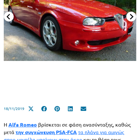
18/11/2019
Η
Alfa Romeo
βρίσκεται σε φάση ανασύνταξης, καθώς
μετά
την συγχώνευση PSA-FCA
τα πλάνα για αμιγώς
σπορ μοντέλα μπαίνουν στην άκρη
και τη θέση τους