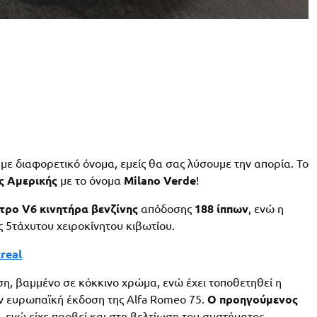
με διαφορετικό όνομα, εμείς θα σας λύσουμε την απορία. Το
ς
Αμερικής
με το όνομα
Milano Verde
!
ιτρο V6 κινητήρα βενζίνης
απόδοσης
188 ίππων
, ενώ η
ς 5τάχυτου χειροκίνητου κιβωτίου.
real
ση, βαμμένο σε κόκκινο χρώμα, ενώ έχει τοποθετηθεί η
ν ευρωπαϊκή έκδοση της Alfa Romeo 75.
Ο προηγούμενος
, ενώ είχε προβεί και στη βελτίωση του συστήματος