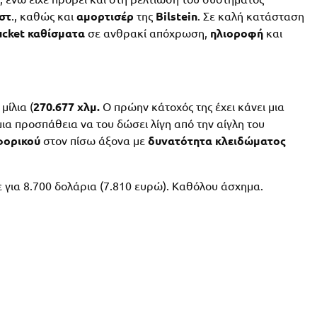
στ
., καθώς και
αμορτισέρ
της
Bilstein
. Σε καλή κατάσταση
ucket καθίσματα
σε ανθρακί απόχρωση,
ηλιοροφή
και
μίλια (
270.677 χλμ.
Ο πρώην κάτοχός της έχει κάνει μια
 μια προσπάθεια να του δώσει λίγη από την αίγλη του
φορικού
στον πίσω άξονα με
δυνατότητα κλειδώματος
για 8.700 δολάρια (7.810 ευρώ). Καθόλου άσχημα.