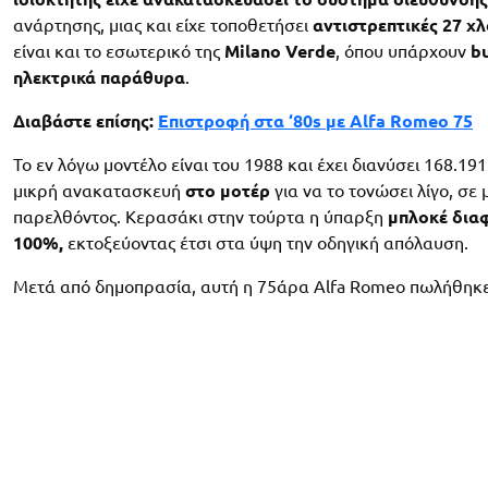
ανάρτησης, μιας και είχε τοποθετήσει
αντιστρεπτικές 27 χλ
είναι και το εσωτερικό της
Milano
Verde
, όπου υπάρχουν
b
ηλεκτρικά παράθυρα
.
Διαβάστε επίσης:
Επιστροφή στα ‘80s με Alfa Romeo 75
Το εν λόγω μοντέλο είναι του 1988 και έχει διανύσει 168.191 
μικρή ανακατασκευή
στο μοτέρ
για να το τονώσει λίγο, σε
παρελθόντος. Κερασάκι στην τούρτα η ύπαρξη
μπλοκέ
δια
100%,
εκτοξεύοντας έτσι στα ύψη την οδηγική απόλαυση.
Μετά από δημοπρασία, αυτή η 75άρα Alfa Romeo πωλήθηκε 