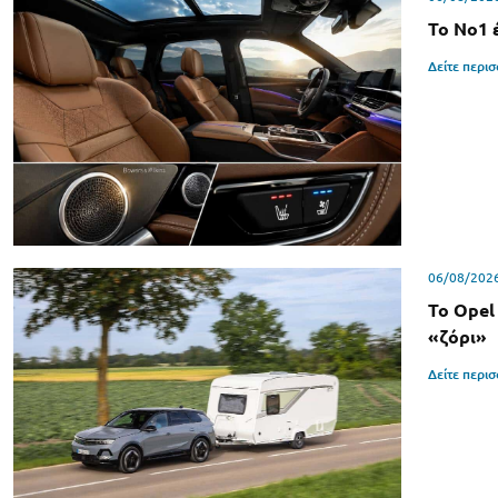
Το Νο1 
Δείτε περι
06/08/202
Το Opel
«ζόρι»
Δείτε περι