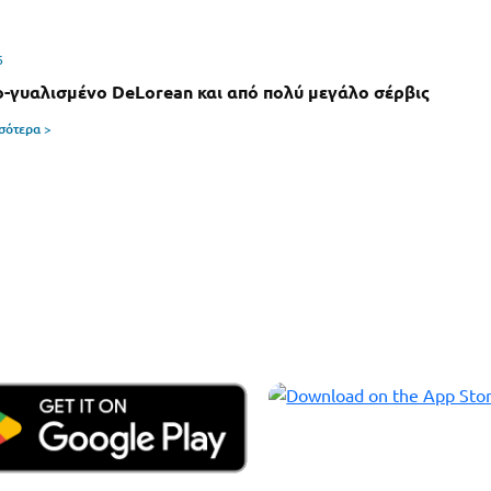
6
-γυαλισμένο DeLorean και από πολύ μεγάλο σέρβις
σσότερα >