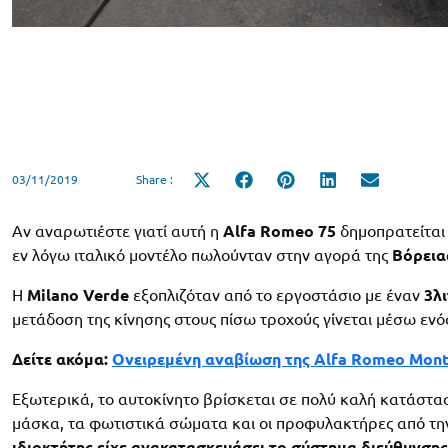
03/11/2019
Share :
Share
Share
Share
Share
Share
on
on
on
on
on
X
Facebook
Pinterest
LinkedIn
Email
(Twitter)
Αν αναρωτιέστε γιατί αυτή η
Alfa Romeo 75
δημοπρατείται 
εν λόγω ιταλικό μοντέλο πωλούνταν στην αγορά της
Βόρεια
Η
Milano
Verde
εξοπλιζόταν από το εργοστάσιο με έναν
3λ
μετάδοση της κίνησης στους πίσω τροχούς γίνεται μέσω ενό
Δείτε ακόμα:
Ονειρεμένη αναβίωση της Alfa Romeo Mont
Εξωτερικά, το αυτοκίνητο βρίσκεται σε πολύ καλή κατάστα
μάσκα, τα φωτιστικά σώματα και οι προφυλακτήρες από τη
ιδιοκτήτης είχε ανακατασκευάσει το σύστημα διεύθυνσης