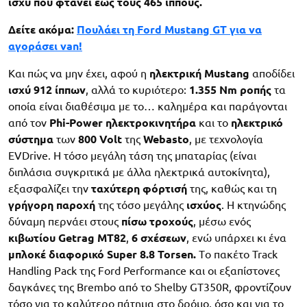
ισχύ που φτάνει έως τους 465 ίππους.
Δείτε ακόμα:
Πουλάει τη Ford Mustang GT για να
αγοράσει van!
Και πώς να μην έχει, αφού η
ηλεκτρική
Mustang
αποδίδει
ισχύ
912 ίππων
, αλλά το κυριότερο:
1.355
Nm ροπής
τα
οποία είναι διαθέσιμα με το… καλημέρα και παράγονται
από τον
Phi-
Power ηλεκτροκινητήρα
και το
ηλεκτρικό
σύστημα
των
800
Volt
της
Webasto
, με τεχνολογία
EVDrive. Η τόσο μεγάλη τάση της μπαταρίας (είναι
διπλάσια συγκριτικά με άλλα ηλεκτρικά αυτοκίνητα),
εξασφαλίζει την
ταχύτερη φόρτισή
της, καθώς και τη
γρήγορη
παροχή
της τόσο μεγάλης
ισχύος
. Η κτηνώδης
δύναμη περνάει στους
πίσω
τροχούς
, μέσω ενός
κιβωτίου
Getrag
MT82
,
6 σχέσεων
, ενώ υπάρχει κι ένα
μπλοκέ
διαφορικό
Super 8.8 Torsen.
Tο πακέτο Track
Handling Pack της Ford Performance και οι εξαπίστονες
δαγκάνες της Brembo από το Shelby GT350R, φροντίζουν
τόσο για το καλύτερο πάτημα στο δρόμο, όσο και για το