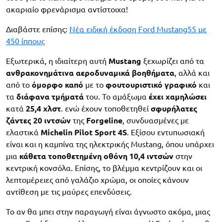
ακαριαίο φρενάρισμα αντίστοιχα!
Διαβάστε επίσης:
Νέα ειδική έκδοση Ford Mustang55 με
450 ίππους
Εξωτερικά, η ιδιαίτερη αυτή
Mustang
ξεχωρίζει από τα
ανθρακονημάτινα
αεροδυναμικά
βοηθήματα
, αλλά και
από το
όμορφο
καπό
με το
φουτουριστικό
γραφικό
και
τα
διάφανα
τμήματά
του. Το αμάξωμα
έχει
χαμηλώσει
κατά
25,4 χλστ
. ενώ έχουν τοποθετηθεί
σφυρήλατες
ζάντες
20 ιντσών
της
Forgeline
, συνδυασμένες με
ελαστικά
Michelin
Pilot
Sport 4
S
. Εξίσου εντυπωσιακή
είναι και η καμπίνα της ηλεκτρικής Mustang, όπου υπάρχει
μια
κάθετα
τοποθετημένη οθόνη 10,4 ιντσών
στην
κεντρική κονσόλα. Επίσης, το βλέμμα κεντρίζουν και οι
λεπτομέρειες από γαλάζιο χρώμα, οι οποίες κάνουν
αντίθεση με τις μαύρες επενδύσεις.
Το αν θα μπει στην παραγωγή είναι άγνωστο ακόμα, μιας