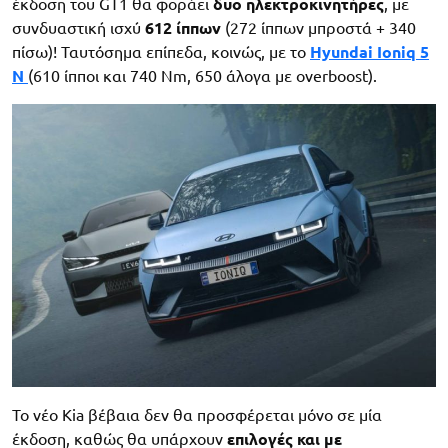
έκδοση του GT1 θα φοράει
δυο ηλεκτροκινητήρες
, με
συνδυαστική ισχύ
612 ίππων
(272 ίππων μπροστά + 340
πίσω)! Ταυτόσημα επίπεδα, κοινώς, με το
Hyundai Ioniq 5
N
(610 ίπποι και 740 Nm, 650 άλογα με overboost).
To νέο Kia βέβαια δεν θα προσφέρεται μόνο σε μία
έκδοση, καθώς θα υπάρχουν
επιλογές και με