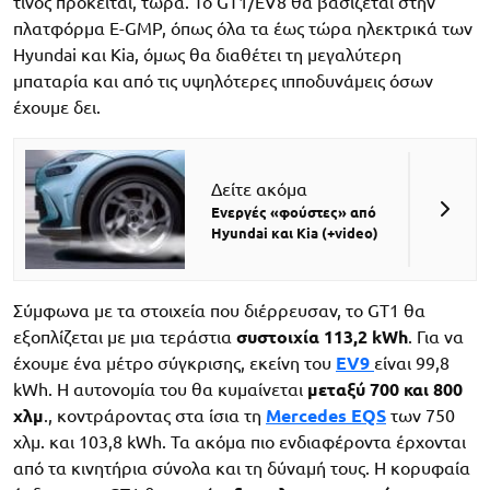
τίνος πρόκειται, τώρα. Το GT1/EV8 θα βασίζεται στην
πλατφόρμα E-GMP, όπως όλα τα έως τώρα ηλεκτρικά των
Hyundai και Kia, όμως θα διαθέτει τη μεγαλύτερη
μπαταρία και από τις υψηλότερες ιπποδυνάμεις όσων
έχουμε δει.
Δείτε ακόμα
Ενεργές «φούστες» από
Hyundai και Kia (+video)
Σύμφωνα με τα στοιχεία που διέρρευσαν, το GT1 θα
εξοπλίζεται με μια τεράστια
συστοιχία 113,2 kWh
. Για να
έχουμε ένα μέτρο σύγκρισης, εκείνη του
EV9
είναι 99,8
kWh. Η αυτονομία του θα κυμαίνεται
μεταξύ 700 και 800
χλμ
., κοντράροντας στα ίσια τη
Mercedes EQS
των 750
χλμ. και 103,8 kWh. Τα ακόμα πιο ενδιαφέροντα έρχονται
από τα κινητήρια σύνολα και τη δύναμή τους. Η κορυφαία