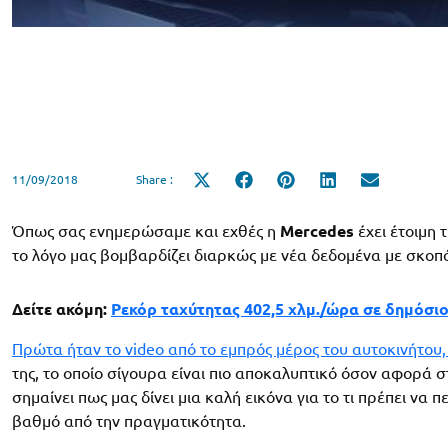
11/09/2018
Share :
Share
Share
Share
Share
Share
on
on
on
on
on
X
Facebook
Pinterest
LinkedIn
Email
(Twitter)
Όπως σας ενημερώσαμε και εχθές η
Mercedes
έχει έτοιμη 
το λόγο μας βομβαρδίζει διαρκώς με νέα δεδομένα με σκοπό 
Δείτε ακόμη:
Ρεκόρ ταχύτητας 402,5 χλμ./ώρα σε δημόσι
Πρώτα ήταν το video από το εμπρός μέρος του αυτοκινήτου,
της, το οποίο σίγουρα είναι πιο αποκαλυπτικό όσον αφορά σ
σημαίνει πως μας δίνει μια καλή εικόνα για το τι πρέπει να
βαθμό από την πραγματικότητα.