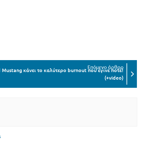
 Mustang κάνει το καλύτερο burnout που έγινε ποτέ!
(+video)
6