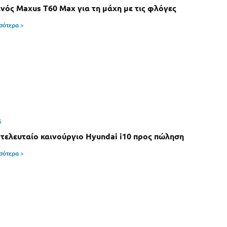
νός Maxus T60 Max για τη μάχη με τις φλόγες
σσότερα >
6
 τελευταίο καινούργιο Hyundai i10 προς πώληση
σσότερα >