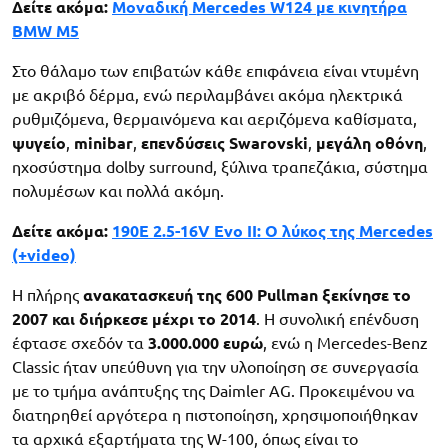
Δείτε ακόμα:
Μοναδική Mercedes W124 με κινητήρα
BMW M5
Στο θάλαμο των επιβατών κάθε επιφάνεια είναι ντυμένη
με ακριβό δέρμα, ενώ περιλαμβάνει ακόμα ηλεκτρικά
ρυθμιζόμενα, θερμαινόμενα και αεριζόμενα καθίσματα,
ψυγείο
,
minibar
,
επενδύσεις Swarovski
,
μεγάλη οθόνη
,
ηχοσύστημα dolby surround, ξύλινα τραπεζάκια, σύστημα
πολυμέσων και πολλά ακόμη.
Δείτε ακόμα:
190E 2.5-16V Evo II: Ο λύκος της Mercedes
(+video)
Η πλήρης
ανακατασκευή της 600 Pullman ξεκίνησε το
2007 και διήρκεσε μέχρι το 2014
. Η συνολική επένδυση
έφτασε σχεδόν τα
3.000.000 ευρώ
, ενώ η Mercedes-Benz
Classic ήταν υπεύθυνη για την υλοποίηση σε συνεργασία
με το τμήμα ανάπτυξης της Daimler AG. Προκειμένου να
διατηρηθεί αργότερα η πιστοποίηση, χρησιμοποιήθηκαν
τα αρχικά εξαρτήματα της W-100, όπως είναι το