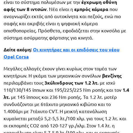
είναι το σύστημα πολυμέσων με την
έγχρωμη οθόνη
αφής των 8 ιντσών
. Νέα είναι η
εμπρός κάμερα
που
αναγνωρίζει εκτός από αυτοκίνητα και πεζούς, ενώ πιο
σαφής και ακριβής είναι η ψηφιακή κάμερα
οπισθοπορείας. Πρόσθετα, εφοδιάζεται στην κονσόλα με
σύστημα ασύρματης φόρτισης για κινητά.
Δείτε ακόμη:
Οι κινητήρες και οι επιδόσεις του νέου
Opel Corsa
Μεγάλες αλλαγές έχουν γίνει κυρίως στον τομέα των
κινητήρων. Η γκάμα των μηχανικών συνόλων
βενζίνης
περιλαμβάνει τους
3κύλινδρους των 1.2 λτ.
με ισχύ
110/130/145 ίππων και 195/225/225 Nm ροπής και τον
1.4
λτ.
με 145 ίππους και 236 Nm ροπής. Τα 1.2 λτ. μοτέρ
συνδυάζονται με 6τάχυτο μηχανικό κιβώτιο και το
1.400άρι με 7τάχυτο CVT. Η μεικτή κατανάλωση
κυμαίνεται μεταξύ 5,2-5,5 λτ./100 χλμ. για τους 1.2 λτ. και
οι εκπομπές CO2 από 120-127 γρ./χλμ. Στον 1.4 λτ. η
κατανάλωση είναι 5,7-5,9 λτ./100 χλμ. και οι εκπομπές