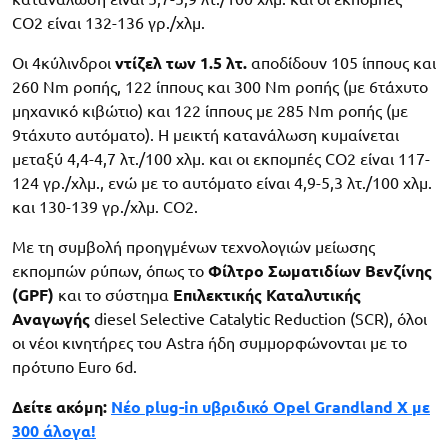
CO2 είναι 132-136 γρ./χλμ.
Οι 4κύλινδροι
ντίζελ των 1.5 λτ.
αποδίδουν 105 ίππους και
260 Nm ροπής, 122 ίππους και 300 Nm ροπής (με 6τάχυτο
μηχανικό κιβώτιο) και 122 ίππους με 285 Nm ροπής (με
9τάχυτο αυτόματο). Η μεικτή κατανάλωση κυμαίνεται
μεταξύ 4,4-4,7 λτ./100 χλμ. και οι εκπομπές CO2 είναι 117-
124 γρ./χλμ., ενώ με το αυτόματο είναι 4,9-5,3 λτ./100 χλμ.
και 130-139 γρ./χλμ. CO2.
Με τη συμβολή προηγμένων τεχνολογιών μείωσης
εκπομπών ρύπων, όπως το
Φίλτρο Σωματιδίων Βενζίνης
(GPF)
και το σύστημα
Επιλεκτικής Καταλυτικής
Αναγωγής
diesel Selective Catalytic Reduction (SCR), όλοι
οι νέοι κινητήρες του Astra ήδη συμμορφώνονται με το
πρότυπο Euro 6d.
Δείτε ακόμη:
Νέο plug-in υβριδικό Opel Grandland X με
300 άλογα!