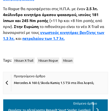
Το Rogue θα προσφέρεται στις Η.Π.Α. με έναν
2.5 λτ.
4κύλινδρο κινητήρα άμεσου ψεκασμού, ισχύος 181
ίππων και 245 Nm ροπής
(+11 hp και +8 Nm ροπής από
πριν).
Στην Ευρώπη
το πιθανότερο είναι το νέο X-Trail να
λανσαριστεί με τους
γνωστούς κινητήρες βενζίνης των
1.3 λτ.
και
πετρελαίου των 1.7 λτ.
Tags:
Nissan X-Trail
Nissan Rogue
Nissan
Mercedes A 160 ή Skoda Kamiq 1.5 TSI στα ίδια λεφτά;
Θυμάστε το αξεπέραστο Renault Sport Spider; (+video)