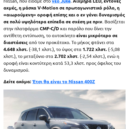
Nissan, που είδαμε στο
νέο Juke
.
Αιχμηρά LED, έντονες
ακμές, η μάσκα V-Motion σε πρωταγωνιστικό ρόλο, η
«αιωρούμενη» οροφή επίσης και ο εν γένει δυναμισμός
σε πολύ υψηλότερα επίπεδα σε σχέση με πριν
. Βασίζεται
στην πλατφόρμα
CMF-C/D
και παρόλο που δίνει την
αντίθετη εντύπωση, το αυτοκίνητο
είναι μικρότερο σε
διαστάσεις
από τον προκάτοχο. Το μήκος φτάνει στα
4.648 χλστ.
(-38,1 χλστ.), το ύψος στα
1.722 χλστ.
(-5,08
χλστ.), το μεταξόνιο στα
2.702 χλστ
. (-2,54 χλστ.), ενώ η
οροφή είναι κοντύτερη κατά 53,3 χλστ. προς όφελος του
δυναμισμού.
Δείτε ακόμα:
Έτσι θα είναι το Nissan 400Z