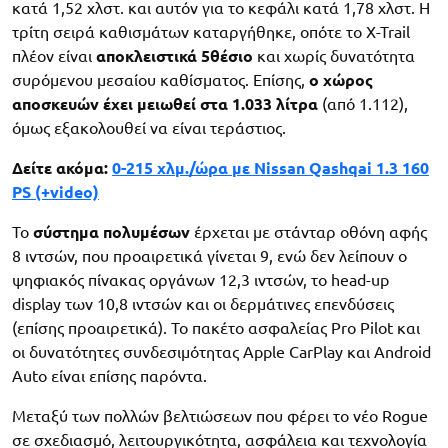
κατά 1,52 χλστ. και αυτόν για το κεφάλι κατά 1,78 χλστ. Η
τρίτη σειρά καθισμάτων καταργήθηκε, οπότε το X-Trail
πλέον είναι
αποκλειστικά 5θέσιο
και χωρίς δυνατότητα
συρόμενου μεσαίου καθίσματος. Επίσης,
ο χώρος
αποσκευών έχει μειωθεί στα 1.033 λίτρα
(από 1.112),
όμως εξακολουθεί να είναι τεράστιος.
Δείτε ακόμα:
0-215 χλμ./ώρα με Nissan Qashqai 1.3 160
PS (+video)
Το
σύστημα πολυμέσων
έρχεται με στάνταρ οθόνη αφής
8 ιντσών, που προαιρετικά γίνεται 9, ενώ δεν λείπουν ο
ψηφιακός πίνακας οργάνων 12,3 ιντσών, το head-up
display των 10,8 ιντσών και οι δερμάτινες επενδύσεις
(επίσης προαιρετικά). Το πακέτο ασφαλείας Pro Pilot και
οι δυνατότητες συνδεσιμότητας Apple CarPlay και Android
Auto είναι επίσης παρόντα.
Μεταξύ των πολλών βελτιώσεων που φέρει το νέο Rogue
σε σχεδιασμό, λειτουργικότητα, ασφάλεια και τεχνολογία