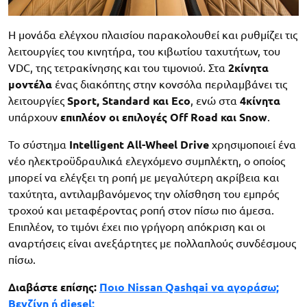
Η μονάδα ελέγχου πλαισίου παρακολουθεί και ρυθμίζει τις
λειτουργίες του κινητήρα, του κιβωτίου ταχυτήτων, του
VDC, της τετρακίνησης και του τιμονιού. Στα
2κίνητα
μοντέλα
ένας διακόπτης στην κονσόλα περιλαμβάνει τις
λειτουργίες
Sport, Standard και Eco
, ενώ στα
4κίνητα
υπάρχουν
επιπλέον οι επιλογές Off Road και Snow
.
Το σύστημα
Intelligent All-Wheel Drive
χρησιμοποιεί ένα
νέο ηλεκτροϋδραυλικά ελεγχόμενο συμπλέκτη, ο οποίος
μπορεί να ελέγξει τη ροπή με μεγαλύτερη ακρίβεια και
ταχύτητα, αντιλαμβανόμενος την ολίσθηση του εμπρός
τροχού και μεταφέροντας ροπή στον πίσω πιο άμεσα.
Επιπλέον, το τιμόνι έχει πιο γρήγορη απόκριση και οι
αναρτήσεις είναι ανεξάρτητες με πολλαπλούς συνδέσμους
πίσω.
Διαβάστε επίσης:
Ποιο Nissan Qashqai να αγοράσω;
Βενζίνη ή diesel;