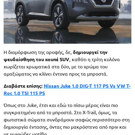
Η διαμόρφωση της οροφής, δε,
δημιουργεί την
ψευδαίσθηση του κουπέ SUV
, καθότι η τρίτη κολόνα
χωρίζεται χρωματικά στα δύο, με το χρώμα του
αμαξώματος να κλίνει έντονα προς τα μπροστά.
Διαβάστε επίσης:
Nissan Juke 1.0 DIG-T 117 PS Vs VW T-
Roc 1.0 TSI 115 PS
Όπως στο Juke, έτσι και εδώ το πίσω μέρος είναι πιο
συγκρατημένο από το μπροστά. Στο X-Trail, όμως, τα
φωτιστικά σώματα συνδράμουν σαφώς περισσότερο στη
δημιουργία έντασης, όντας πιο μακρόστενα από πριν και
με γωνιώδες μοτίβο.