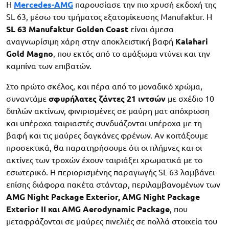
Η
Mercedes-AMG
παρουσίασε την πιο χρυσή εκδοχή της
SL 63, μέσω του τμήματος εξατομίκευσης Manufaktur. Η
SL 63 Manufaktur Golden Coast
είναι άμεσα
αναγνωρίσιμη χάρη στην αποκλειστική βαφή
Kalahari
Gold Magno
, που εκτός από το αμάξωμα ντύνει και την
καμπίνα των επιβατών.
Στο πρώτο σκέλος, και πέρα από το μοναδικό χρώμα,
συναντάμε
σφυρήλατες ζάντες 21 ιντσών
με σχέδιο 10
διπλών ακτίνων, φινιρισμένες σε μαύρη ματ απόχρωση
και υπέροχα ταιριαστές συνδυάζονται υπέροχα με τη
βαφή και τις μαύρες δαγκάνες φρένων. Αν κοιτάξουμε
προσεκτικά, θα παρατηρήσουμε ότι οι πλήμνες και οι
ακτίνες των τροχών έχουν ταιριάξει χρωματικά με το
εσωτερικό. Η περιορισμένης παραγωγής SL 63 λαμβάνει
επίσης διάφορα πακέτα στάνταρ, περιλαμβανομένων των
AMG Night Package Exterior, AMG Night Package
Exterior II και AMG Aerodynamic Package
, που
μεταφράζονται σε μαύρες πινελιές σε πολλά στοιχεία του