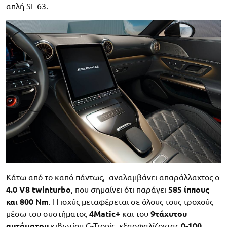
απλή SL 63.
Κάτω από το καπό πάντως, αναλαμβάνει απαράλλαχτος ο
4.0 V8 twinturbo
, που σημαίνει ότι παράγει
585 ίππους
και 800 Nm
. Η ισχύς μεταφέρεται σε όλους τους τροχούς
μέσω του συστήματος
4Μatic+
και του
9τάχυτου
αυτόματου
κιβωτίου G-Tronic, εξασφαλίζοντας
0-100