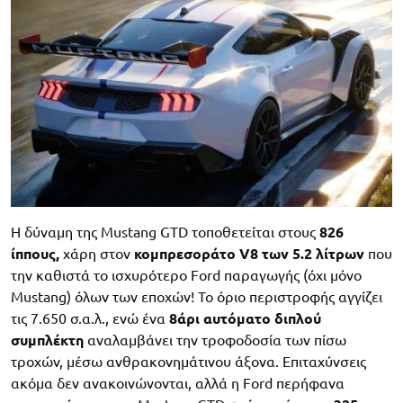
Η δύναμη της Mustang GTD τοποθετείται στους
826
ίππους,
χάρη στον
κομπρεσοράτο V8 των 5.2 λίτρων
που
την καθιστά το ισχυρότερο Ford παραγωγής (όχι μόνο
Mustang) όλων των εποχών! Το όριο περιστροφής αγγίζει
τις 7.650 σ.α.λ., ενώ ένα
8άρι αυτόματο διπλού
συμπλέκτη
αναλαμβάνει την τροφοδοσία των πίσω
τροχών, μέσω ανθρακονημάτινου άξονα. Επιταχύνσεις
ακόμα δεν ανακοινώνονται, αλλά η Ford περήφανα