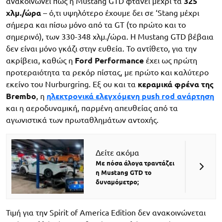
ανακοινώνει πως η Mustang GTD φτάνει μέχρι τα
325
χλμ./ώρα
– ό,τι υψηλότερο έχουμε δει σε ‘Stang μέχρι
σήμερα και πίσω μόνο από τα GT (το πρώτο και το
σημερινό), των 330-348 χλμ./ώρα. Η Mustang GTD βέβαια
δεν είναι μόνο γκάζι στην ευθεία. Το αντίθετο, για την
ακρίβεια, καθώς η
Ford Performance
έχει ως πρώτη
προτεραιότητα τα ρεκόρ πίστας, με πρώτο και καλύτερο
εκείνο του Nurburgring. Εξ ου και τα
κεραμικά φρένα της
Brembo
, η
ηλεκτρονικά ελεγχόμενη push rod ανάρτηση
και η αεροδυναμική, παρμένη απευθείας από τα
αγωνιστικά των πρωταθλημάτων αντοχής.
Δείτε ακόμα
Με πόσα άλογα τραντάζει
η Mustang GTD το
δυναμόμετρο;
Τιμή για την Spirit of America Edition δεν ανακοινώνεται