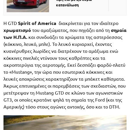
κατανάλωση
Η GTD
Spirit of America
διακρίνεται για τον ιδιαίτερο
χρωματισμό
του αμαξώματος, που πηγάζει από τη
σημαία
των Η.Π.Α.
και συνδυάζει τα χρώματα της αστερόεσσας
(κόκκινο, λευκό, μπλε). Το λευκό κυριαρχεί, έχοντας
κυανέρυθρες λωρίδες να διατρέχουν το αμάξωμα ενώ
κόκκινες πινελιές ντύνουν τους καθρέπτες και τα
ακροπτερύγια της αεροτομής. Εκεί δεσπόζει φαρδύ-πλατύ
το «Mustang», την ώρα που εσωτερικά κόκκινες και
λευκές αποχρώσεις χαρακτηρίζουν τα μπάκετ καθίσματα.
Άκρως επιτυχημένες οι παρεμβάσεις των σχεδιαστών, που
μετέτρεψαν τη Mustang GTD σε κλώνο των αγωνιστικών
GT3, οι οποίες κρατάνε ψηλά τη σημαία της Ford (και της
Αμερικής) τόσο στους αγώνες αντοχής, όσο και το DTM.