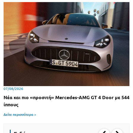
07/08/2026
Νέα και πιο «προσιτή» Mercedes-AMG GT 4 Door με 544
ίππους
Δείτε περισσότερα >