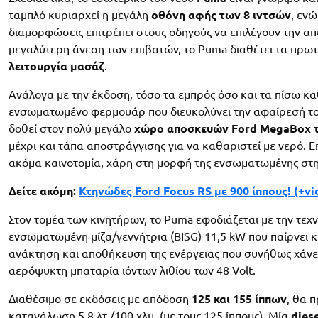
ταμπλό κυριαρχεί η μεγάλη
οθόνη αφής των 8 ιντσών
, εν
διαμορφώσεις επιτρέπει στους οδηγούς να επιλέγουν την απε
μεγαλύτερη άνεση των επιβατών, το Puma διαθέτει τα πρω
λειτουργία μασάζ
.
Ανάλογα με την έκδοση, τόσο τα εμπρός όσο και τα πίσω 
ενσωματωμένο φερμουάρ που διευκολύνει την αφαίρεσή τους 
δοθεί στον πολύ μεγάλο
χώρο αποσκευών Ford MegaBox τ
μέχρι και τάπα αποστράγγισης για να καθαριστεί με νερό. 
ακόμα καινοτομία, χάρη στη μορφή της ενσωματωμένης στη
Δείτε ακόμη:
Κτηνώδες Ford Focus RS με 900 ίππους! (+vi
Στον τομέα των κινητήρων, το Puma εφοδιάζεται με την τεχ
ενσωματωμένη μίζα/γεννήτρια (BISG) 11,5 kW που παίρνει κ
ανάκτηση και αποθήκευση της ενέργειας που συνήθως χάνετ
αερόψυκτη μπαταρία ιόντων λιθίου των 48 Volt.
Διαθέσιμο σε εκδόσεις με απόδοση
125 και 155 ίππων
, θα 
κατανάλωση 5,8 λτ./100 χλμ. (με τους 125 ίππους). Μία
dies