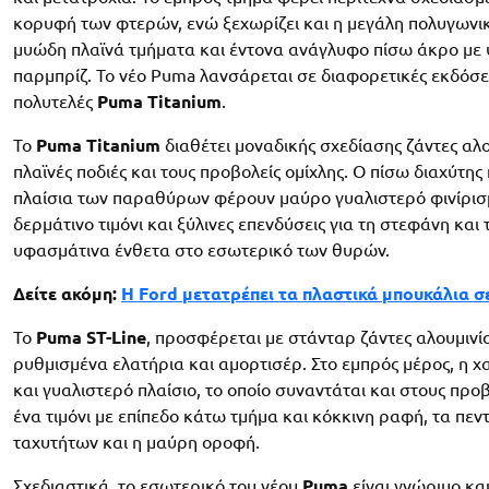
κορυφή των φτερών, ενώ ξεχωρίζει και η μεγάλη πολυγωνικ
μυώδη πλαϊνά τμήματα και έντονα ανάγλυφο πίσω άκρο με 
παρμπρίζ. Το νέο Puma λανσάρεται σε διαφορετικές εκδόσει
πολυτελές
Puma Titanium
.
Το
Puma Titanium
διαθέτει μοναδικής σχεδίασης ζάντες αλου
πλαϊνές ποδιές και τους προβολείς ομίχλης. Ο πίσω διαχύτης
πλαίσια των παραθύρων φέρουν μαύρο γυαλιστερό φινίρισμ
δερμάτινο τιμόνι και ξύλινες επενδύσεις για τη στεφάνη κ
υφασμάτινα ένθετα στο εσωτερικό των θυρών.
Δείτε ακόμη:
Η Ford μετατρέπει τα πλαστικά μπουκάλια σ
Το
Puma ST-Line
, προσφέρεται με στάνταρ ζάντες αλουμινίο
ρυθμισμένα ελατήρια και αμορτισέρ. Στο εμπρός μέρος, η χ
και γυαλιστερό πλαίσιο, το οποίο συναντάται και στους προβ
ένα τιμόνι με επίπεδο κάτω τμήμα και κόκκινη ραφή, τα πεντ
ταχυτήτων και η μαύρη οροφή.
Σχεδιαστικά, το εσωτερικό του νέου
Puma
είναι γνώριμο και