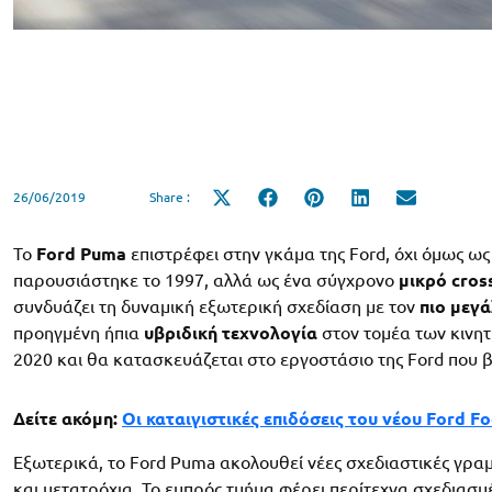
26/06/2019
Share :
Share
Share
Share
Share
Share
on
on
on
on
on
X
Facebook
Pinterest
LinkedIn
Email
(Twitter)
Το
Ford Puma
επιστρέφει στην γκάμα της Ford, όχι όμως ω
παρουσιάστηκε το 1997, αλλά ως ένα σύγχρονο
μικρό cros
συνδυάζει τη δυναμική εξωτερική σχεδίαση με τον
πιο μεγ
προηγμένη ήπια
υβριδική τεχνολογία
στον τομέα των κινητ
2020 και θα κατασκευάζεται στο εργοστάσιο της Ford που β
Δείτε ακόμη:
Οι καταιγιστικές επιδόσεις του νέου Ford Fo
Εξωτερικά, το Ford Puma ακολουθεί νέες σχεδιαστικές γραμμ
και μετατρόχια. Το εμπρός τμήμα φέρει περίτεχνα σχεδιασ