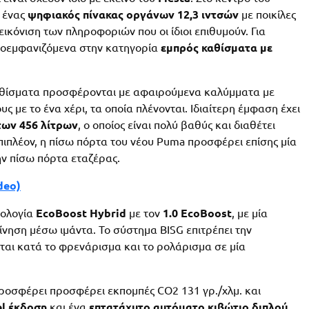
ώ ένας
ψηφιακός πίνακας οργάνων 12,3 ιντσών
με ποικίλες
ικόνιση των πληροφοριών που οι ίδιοι επιθυμούν. Για
τοεμφανιζόμενα στην κατηγορία
εμπρός καθίσματα με
καθίσματα προσφέρονται με αφαιρούμενα καλύμματα με
με το ένα χέρι, τα οποία πλένονται. Ιδιαίτερη έμφαση έχει
ων 456 λίτρων
, ο οποίος είναι πολύ βαθύς και διαθέτει
Επιπλέον, η πίσω πόρτα του νέου Puma προσφέρει επίσης μία
ν πίσω πόρτα εταζέρας.
deo)
νολογία
EcoBoost Hybrid
με τον
1.0 EcoBoost
, με μία
ίνηση μέσω ιμάντα. Το σύστημα BISG επιτρέπει την
αι κατά το φρενάρισμα και το ρολάρισμα σε μία
προσφέρει προσφέρει εκπομπές CO2 131 γρ./χλμ. και
el έκδοση
και ένα
επτατάχυτο αυτόματο κιβώτιο διπλού