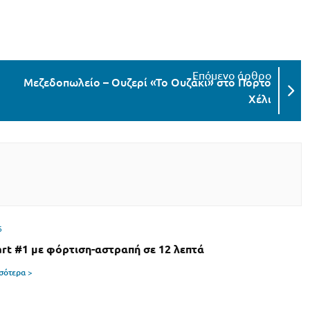
Μεζεδοπωλείο – Ουζερί «Το Ουζάκι» στο Πόρτο
Χέλι
6
rt #1 με φόρτιση-αστραπή σε 12 λεπτά
σσότερα >