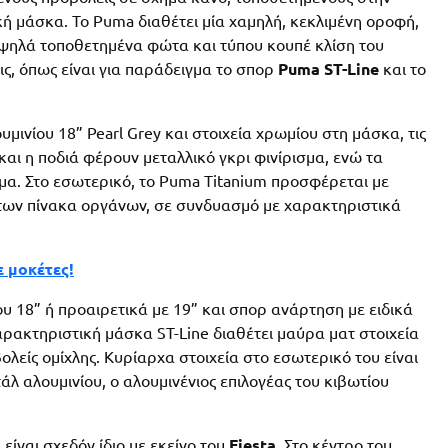
ή μάσκα. Το Puma διαθέτει μία χαμηλή, κεκλιμένη οροφή,
ψηλά τοποθετημένα φώτα και τύπου κουπέ κλίση του
ς, όπως είναι για παράδειγμα το σπορ
Puma ST-Line
και το
μινίου 18” Pearl Grey και στοιχεία χρωμίου στη μάσκα, τις
 και η ποδιά φέρουν μεταλλικό γκρι φινίρισμα, ενώ τα
α. Στο εσωτερικό, το Puma Titanium προσφέρεται με
αι των πίνακα οργάνων, σε συνδυασμό με χαρακτηριστικά
ε μοκέτες!
υ 18” ή προαιρετικά με 19” και σπορ ανάρτηση με ειδικά
αρακτηριστική μάσκα ST-Line διαθέτει μαύρα ματ στοιχεία
ολείς ομίχλης. Κυρίαρχα στοιχεία στο εσωτερικό του είναι
άλ αλουμινίου, ο αλουμινένιος επιλογέας του κιβωτίου
 είναι σχεδόν ίδιο με εκείνο του
Fiesta
. Στο κέντρο του